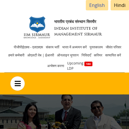
English
Hindi
भारतीय प्रबंध संस्थान सिरमौर
INDIAN INSTITUTE OF
MANAGEMENT SIRMAUR
Header
पीजीपीईएक्स - एलएसएम
संकाय भर्ती
भारत में अध्ययन करें
पुस्तकालय
जीवंत परिसर
हमारे कर्मचारी
ओएलटी वेब | ईआरपी
ऑनलाइन भुगतान
निविदाएँ
करियर
सत्यापित करें
menu
Upcoming
अन्वेषण करना
LDP
no text