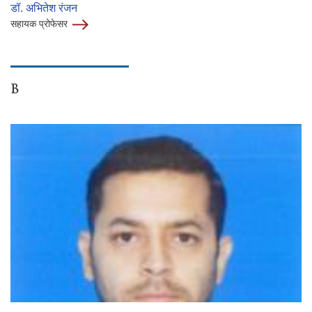
डॉ. अभितेश रंजन
सहायक प्रोफेसर
B