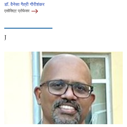
डॉ. वैनेसा गैत्री गौरीशंकर
एसोसिएट प्रोफेसर
J