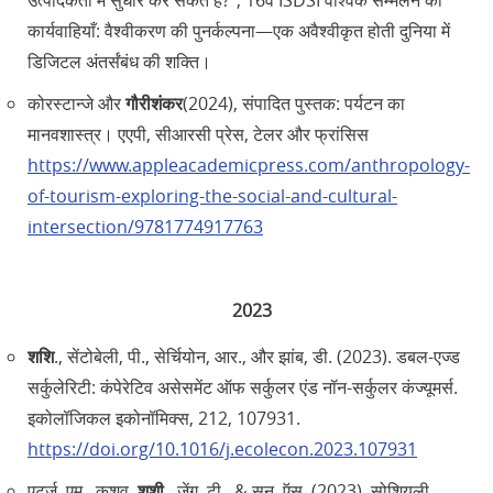
उत्पादकता में सुधार कर सकते हैं?”, 16वें ISDSI वैश्विक सम्मेलन की
कार्यवाहियाँ: वैश्वीकरण की पुनर्कल्पना—एक अवैश्वीकृत होती दुनिया में
डिजिटल अंतर्संबंध की शक्ति।
कोरस्टान्जे और
गौरीशंकर
(2024), संपादित पुस्तक: पर्यटन का
मानवशास्त्र। एएपी, सीआरसी प्रेस, टेलर और फ्रांसिस
https://www.appleacademicpress.com/anthropology-
of-tourism-exploring-the-social-and-cultural-
intersection/9781774917763
2023
शशि
., सेंटोबेली, पी., सेर्चियोन, आर., और झांब, डी. (2023). डबल-एज्ड
सर्कुलेरिटी: कंपेरेटिव असेसमेंट ऑफ सर्कुलर एंड नॉन-सर्कुलर कंज्यूमर्स.
इकोलॉजिकल इकोनॉमिक्स, 212, 107931.
https://doi.org/10.1016/j.ecolecon.2023.107931
एर्ट्ज़, एम., कशव,
शशी
., ज़ेंग, टी., & सुन, ऍस्‌. (2023). सोशियली