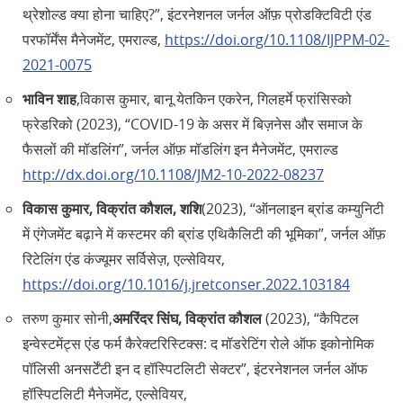
थ्रेशोल्ड क्या होना चाहिए?”, इंटरनेशनल जर्नल ऑफ़ प्रोडक्टिविटी एंड
परफॉर्मेंस मैनेजमेंट, एमराल्ड,
https://doi.org/10.1108/IJPPM-02-
2021-0075
भाविन शाह
,विकास कुमार, बानू येतकिन एकरेन, गिलहर्मे फ्रांसिस्को
फ्रेडरिको (2023), “COVID-19 के असर में बिज़नेस और समाज के
फैसलों की मॉडलिंग”, जर्नल ऑफ़ मॉडलिंग इन मैनेजमेंट, एमराल्ड
http://dx.doi.org/10.1108/JM2-10-2022-08237
विकास कुमार, विक्रांत कौशल, शशि
(2023), “ऑनलाइन ब्रांड कम्युनिटी
में एंगेजमेंट बढ़ाने में कस्टमर की ब्रांड एथिकैलिटी की भूमिका”, जर्नल ऑफ़
रिटेलिंग एंड कंज्यूमर सर्विसेज़, एल्सेवियर,
https://doi.org/10.1016/j.jretconser.2022.103184
तरुण कुमार सोनी,
अमरिंदर सिंघ, विक्रांत कौशल
(2023), “कैपिटल
इन्वेस्टमेंट्स एंड फर्म कैरेक्टरिस्टिक्स: द मॉडरेटिंग रोले ऑफ इकोनोमिक
पॉलिसी अनसर्टेंटी इन द हॉस्पिटलिटी सेक्टर”, इंटरनेशनल जर्नल ऑफ
हॉस्पिटलिटी मैनेजमेंट, एल्सेवियर,