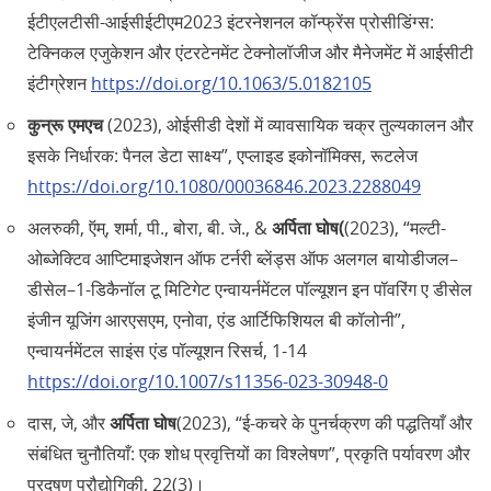
ईटीएलटीसी-आईसीईटीएम2023 इंटरनेशनल कॉन्फ्रेंस प्रोसीडिंग्स:
टेक्निकल एजुकेशन और एंटरटेनमेंट टेक्नोलॉजीज और मैनेजमेंट में आईसीटी
इंटीग्रेशन
https://doi.org/10.1063/5.0182105
कुन्रू एमएच
(2023), ओईसीडी देशों में व्यावसायिक चक्र तुल्यकालन और
इसके निर्धारक: पैनल डेटा साक्ष्य”, एप्लाइड इकोनॉमिक्स, रूटलेज
https://doi.org/10.1080/00036846.2023.2288049
अलरुकी, ऍम्, शर्मा, पी., बोरा, बी. जे., &
अर्पिता घोष(
(2023), “मल्टी-
ओब्जेक्टिव आप्टिमाइजेशन ऑफ टर्नरी ब्लेंड्स ऑफ अलगल बायोडीजल–
डीसेल–1-डिकैनॉल टू मिटिगेट एन्वायर्नमेंटल पॉल्यूशन इन पॉवरिंग ए डीसेल
इंजीन यूजिंग आरएसएम, एनोवा, एंड आर्टिफिशियल बी कॉलोनी”,
एन्वायर्नमेंटल साइंस एंड पॉल्यूशन रिसर्च, 1-14
https://doi.org/10.1007/s11356-023-30948-0
दास, जे, और
अर्पिता घोष
(2023), “ई-कचरे के पुनर्चक्रण की पद्धतियाँ और
संबंधित चुनौतियाँ: एक शोध प्रवृत्तियों का विश्लेषण”, प्रकृति पर्यावरण और
प्रदूषण प्रौद्योगिकी, 22(3)।