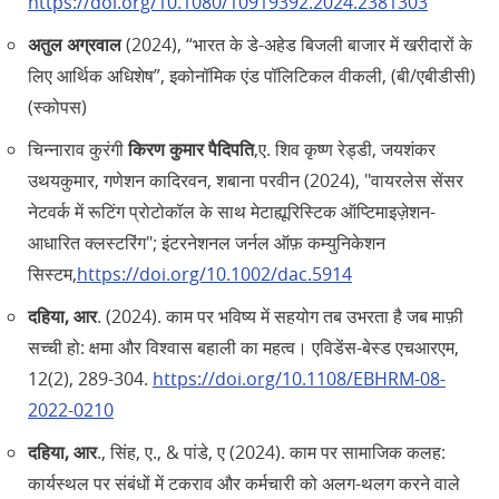
https://doi.org/10.1080/10919392.2024.2381303
अतुल अग्रवाल
(2024), “भारत के डे-अहेड बिजली बाजार में खरीदारों के
लिए आर्थिक अधिशेष”, इकोनॉमिक एंड पॉलिटिकल वीकली, (बी/एबीडीसी)
(स्कोपस)
चिन्नाराव कुरंगी
किरण कुमार पैदिपति
,ए. शिव कृष्ण रेड्डी, जयशंकर
उथयकुमार, गणेशन कादिरवन, शबाना परवीन (2024), "वायरलेस सेंसर
नेटवर्क में रूटिंग प्रोटोकॉल के साथ मेटाह्यूरिस्टिक ऑप्टिमाइज़ेशन-
आधारित क्लस्टरिंग"; इंटरनेशनल जर्नल ऑफ़ कम्युनिकेशन
सिस्टम,
https://doi.org/10.1002/dac.5914
दहिया, आर
. (2024). काम पर भविष्य में सहयोग तब उभरता है जब माफ़ी
सच्ची हो: क्षमा और विश्वास बहाली का महत्व। एविडेंस-बेस्ड एचआरएम,
12(2), 289-304.
https://doi.org/10.1108/EBHRM-08-
2022-0210
दहिया, आर
., सिंह, ए., & पांडे, ए (2024). काम पर सामाजिक कलह:
कार्यस्थल पर संबंधों में टकराव और कर्मचारी को अलग-थलग करने वाले