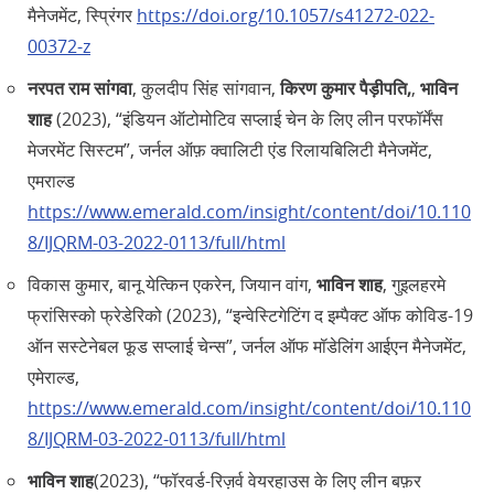
मैनेजमेंट, स्प्रिंगर
https://doi.org/10.1057/s41272-022-
00372-z
नरपत राम सांगवा
, कुलदीप सिंह सांगवान,
किरण कुमार पैड़ीपति,
,
भाविन
शाह
(2023), “इंडियन ऑटोमोटिव सप्लाई चेन के लिए लीन परफॉर्मेंस
मेजरमेंट सिस्टम”, जर्नल ऑफ़ क्वालिटी एंड रिलायबिलिटी मैनेजमेंट,
एमराल्ड
https://www.emerald.com/insight/content/doi/10.110
8/IJQRM-03-2022-0113/full/html
विकास कुमार, बानू येत्किन एकरेन, जियान वांग,
भाविन शाह
, गुइलहरमे
फ्रांसिस्को फ्रेडेरिको (2023), “इन्वेस्टिगेटिंग द इम्पैक्ट ऑफ कोविड-19
ऑन सस्टेनेबल फूड सप्लाई चेन्स”, जर्नल ऑफ मॉडेलिंग आईएन मैनेजमेंट,
एमेराल्ड,
https://www.emerald.com/insight/content/doi/10.110
8/IJQRM-03-2022-0113/full/html
भाविन शाह
(2023), “फॉरवर्ड-रिज़र्व वेयरहाउस के लिए लीन बफ़र