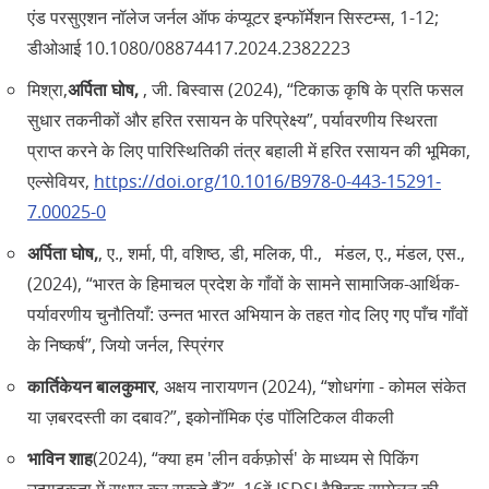
एंड परसुएशन नॉलेज जर्नल ऑफ कंप्यूटर इन्फॉर्मेशन सिस्टम्स, 1-12;
डीओआई 10.1080/08874417.2024.2382223
मिश्रा,
अर्पिता घोष,
, जी. बिस्वास (2024), “टिकाऊ कृषि के प्रति फसल
सुधार तकनीकों और हरित रसायन के परिप्रेक्ष्य”, पर्यावरणीय स्थिरता
प्राप्त करने के लिए पारिस्थितिकी तंत्र बहाली में हरित रसायन की भूमिका,
एल्सेवियर,
https://doi.org/10.1016/B978-0-443-15291-
7.00025-0
अर्पिता घोष,
, ए., शर्मा, पी, वशिष्ठ, डी, मलिक, पी., मंडल, ए., मंडल, एस.,
(2024), “भारत के हिमाचल प्रदेश के गाँवों के सामने सामाजिक-आर्थिक-
पर्यावरणीय चुनौतियाँ: उन्नत भारत अभियान के तहत गोद लिए गए पाँच गाँवों
के निष्कर्ष”, जियो जर्नल, स्प्रिंगर
कार्तिकेयन बालकुमार
, अक्षय नारायणन (2024), “शोधगंगा - कोमल संकेत
या ज़बरदस्ती का दबाव?”, इकोनॉमिक एंड पॉलिटिकल वीकली
भाविन शाह
(2024), “क्या हम 'लीन वर्कफ़ोर्स' के माध्यम से पिकिंग