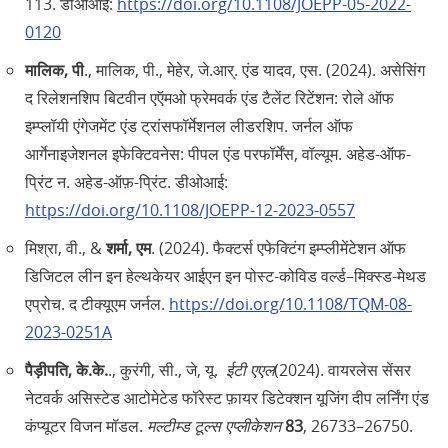
113. डीओआई:
https://doi.org/10.1108/JOEPP-05-2022-
0120
मालिक, पी
., मालिक, पी., मेहेर, जे.आर्‌. एंड यादव, एस. (2024). असेसिंग
द रिलेशनशिप बिटवीन एऍमओ फ्रेमवर्क एंड टैलेंट रिटेंशन: रोले ऑफ
इम्प्लॉयी एंगेजमेंट एंड ट्रांसफॉर्मेशनल लीडरशिप. जर्नल ऑफ
आर्गेनाइजेशनल इफेक्टिवनेस: पीपल एंड परफॉर्मेंस, वॉल्यूम. अहेड-ऑफ-
प्रिंट न. अहेड-ऑफ़-प्रिंट. डीओआई:
https://doi.org/10.1108/JOEPP-12-2023-0557
मिश्रा, वी., &
शर्मा, एम
. (2024). फैक्टर्स एफेक्टिंग इम्प्लीमेंटेशन ऑफ
डिजिटल लीन इन हेल्थकेयर आईएन इन पोस्ट-कोविड वर्ल्ड–मिक्स्ड-मेथड
एप्रोच. द टीक्यूएम जर्नल.
https://doi.org/10.1108/TQM-08-
2023-0251A
पैड़ीपति, के.के.
., कुरंगी, सी., जे, यू.
ईटी एएल
(2024). वायरलेस सेंसर
नेटवर्क असिस्टेड आटोमेटेड फॉरेस्ट फ़ायर डिटेक्शन यूजिंग दीप लर्निंग एंड
कंप्यूटर विजन मॉडल.
मल्टीम्ड टूल्स एप्लीकेशन
83
, 26733–26750.