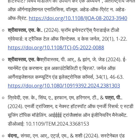
हॉटस्पॉट? विषय मॉडलिंग का उपयोग कर एक अध्ययन", अंतर्राष्ट्रीय जर्नल
ऑफ़ ऑर्गनाइज़ेशनल एनालिसिस, वॉल्यूम. अहेड-ऑफ-प्रिंट न. अहेड-
ऑफ-प्रिंट.
https://doi.org/10.1108/IJOA-08-2023-3940
श्रीवास्तव, एस. के.
. (2024). फ्रॉम इन्वेस्टर’ऍस्‌ पैराडाईज टीओ
ग्रेवेयार्ड: द ट्रैजिक टेल ऑफ सिन्टेक्स. द केस जर्नल, 20(1), 1-22.
https://doi.org/10.1108/TCJ-05-2022-0088
श्रीवास्तव, एस. के
श्रीवास्तव, पी. आर्‌., & झांग, जे. जेड (2024). ई-
गवर्नमेंट एंड करप्शन: इज अकाउंटेबिलिटी ए ब्रिज?. जर्नल ऑफ़
आर्गेनाइजेशनल कम्प्यूटिंग एंड इलेक्ट्रोनिक कॉमर्स, 34(1), 46-63.
https://doi.org/10.1080/10919392.2024.2381303
त्रिवेदी, एस. के., सिंघ, ए., इरफान, एम, हरिगरन, टी., &
पत्रा, पी.
.
(2024). एनर्जी ट्रांजिशन, द नेक्स्ट हॉटस्पॉट ऑफ एनर्जी रिसर्च: ए स्टडी
यूजिंग टॉपिक मॉडेलिंग. आईईईई ट्रांजैक्शंस ऑन इंजीनियरिंग मैनेजमेंट.
डीओआई: 10.1109/TEM.2024.3368153
वंदना,
, संगवा, एन. आर्‌., एर्ट्ज़, एम., & शशी (2024). सस्टेनेबल एंड