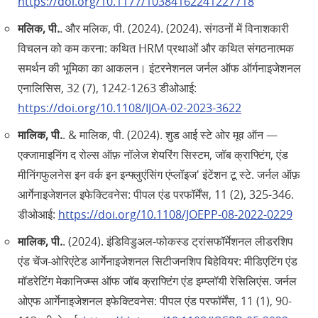
https://doi.org/10.1177/10384162241227718
मलिक, पी.
. और मलिक, पी. (2024). (2024). संगठनों में विनाशकारी
विचलन को कम करना: कथित HRM प्रथाओं और कथित संगठनात्मक
समर्थन की भूमिका का आकलन। इंटरनेशनल जर्नल ऑफ ऑर्गनाइजेशनल
एनालिसिस, 32 (7), 1242-1263 डीओआई:
https://doi.org/10.1108/IJOA-02-2023-3622
मालिक, पी.
. & मालिक, पी. (2024). शुड आई स्टे ओर मूव ऑन —
एक्जामाइनिंग द रोल्स ऑफ़ नॉलेज शेयरिंग सिस्टम, जॉब क्राफ्टिंग, एंड
मीनिंगफुलनेस इन वर्क इन इन्फ्लुएंसिंग एंप्लॉइज' इंटेंशन टू स्टे. जर्नल ऑफ़
आर्गेनाइजेशनल इफेक्टिवनेस: पीपल एंड परफॉर्मेंस, 11 (2), 325-346.
डीओआई:
https://doi.org/10.1108/JOEPP-08-2022-0229
मालिक, पी.
. (2024). इंडिविडुअल-फोकस्ड ट्रांसफॉर्मेशनल लीडरशिप
एंड चेंज-ओरिएंटेड आर्गेनाइजेशनल सिटीजनशिप बिहेवियर: मीडिएटिंग एंड
मॉडरेटिंग मेकानिज्म्स ऑफ जॉब क्राफ्टिंग एंड इम्प्लॉयी रेसिलिएंस. जर्नल
ओएफ आर्गेनाइजेशनल इफेक्टिवनेस: पीपल एंड परफॉर्मेंस, 11 (1), 90-