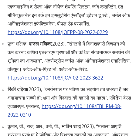
एक्जामाइनिंग द रोल्स ऑफ नॉलेज शेयरिंग सिस्टम, जॉब क्राफ्टिंग, एंड
मीनिंगफुलनेस इन वर्क इन इन्फ्लुएंसिंग एंप्लॉइज' इंटेंशन टू स्टे", जर्नल ऑफ
आर्गेनाइजेशनल इफेक्टिवनेस: पीपल एंड परफॉर्मेंस,
https://doi.org/10.1108/JOEPP-08-2022-0229
पूजा मलिक,
पारुल मलिक
(2023), "संगठनों में विनाशकारी विचलन को
कम करना: कथित एचआरएम प्रथाओं और कथित संगठनात्मक समर्थन की
भूमिका का आकलन", अंतर्राष्ट्रीय जर्नल ऑफ ऑर्गनाइजेशनल एनालिसिस,
वॉल्यूम। अहेड-ऑफ-प्रिंट नो. अहेड-ऑफ-प्रिंट.
https://doi.org/10.1108/IJOA-02-2023-3622
रिंकी दहिया
(2023), "कार्यस्थल पर भविष्य का सहयोग तब उभरता है जब
क्षमायाचना सच्ची हो: क्षमा और विश्वास की बहाली का महत्व", एविडेंस-बेस्ड
एचआरएम, एमराल्ड,
https://doi.org/10.1108/EBHRM-08-
2022-0210
कुमार, वी., राज, आर., वर्मा, पी.,
भाविन शाह
(2023), “मसाला आपूर्ति
श्रृंखला प्रबंधन में जोखिम और स्थिरता कारकों का आकलन”, ऑपरेशन्स