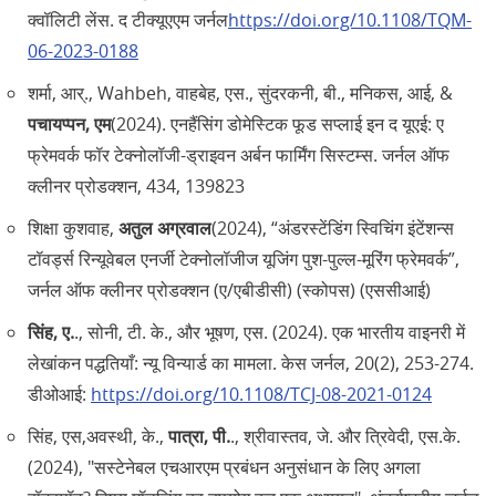
क्वॉलिटी लेंस. द टीक्यूएएम जर्नल
https://doi.org/10.1108/TQM-
06-2023-0188
शर्मा, आर्‌., Wahbeh, वाहबेह, एस., सुंदरकनी, बी., मनिकस, आई, &
पचायप्पन, एम
(2024). एनहैंसिंग डोमेस्टिक फूड सप्लाई इन द यूएई: ए
फ्रेमवर्क फॉर टेक्नोलॉजी-ड्राइवन अर्बन फार्मिंग सिस्टम्स. जर्नल ऑफ
क्लीनर प्रोडक्शन, 434, 139823
शिक्षा कुशवाह,
अतुल अग्रवाल
(2024), “अंडरस्टेंडिंग स्विचिंग इंटेंशन्स
टॉवर्ड्स रिन्यूवेबल एनर्जी टेक्नोलॉजीज यूजिंग पुश-पुल्ल-मूरिंग फ्रेमवर्क”,
जर्नल ऑफ क्लीनर प्रोडक्शन (ए/एबीडीसी) (स्कोपस) (एससीआई)
सिंह, ए.
., सोनी, टी. के., और भूषण, एस. (2024). एक भारतीय वाइनरी में
लेखांकन पद्धतियाँ: न्यू विन्यार्ड का मामला. केस जर्नल, 20(2), 253-274.
डीओआई:
https://doi.org/10.1108/TCJ-08-2021-0124
सिंह, एस,अवस्थी, के.,
पात्रा, पी.
., श्रीवास्तव, जे. और त्रिवेदी, एस.के.
(2024), "सस्टेनेबल एचआरएम प्रबंधन अनुसंधान के लिए अगला