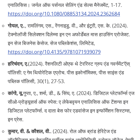
एनालिसिस। जर्नल ऑफ पर्सनल सेलिंग एंड सेल्स मैनेजमेंट, 1-17.
https://doi.org/10.1080/08853134.2024.2362684
गोयल, ए.
., रामलिंगम, एस., रेंगनाइडु, वी., और इंटूरी, एस. के. (2024).
टेक्नोलॉजी सिलेक्शन दिलेम्मा इन एन अफोर्डेबल मास हाउसिंग प्रोजेक्ट.
इन सेज बिजनेस केसेज. सेज पब्लिकेशंस, लिमिटेड,
https://doi.org/10.4135/9781071939079
हरिचंदन, ए.
(2024). रैशनलिटी ओएफ थे टेररिस्ट ग्रुप एंड गवर्नमेंट’ऍस्‌
पॉलिसी: ए गेम थियोरेटिक एप्रोच. पीस इकोनॉमिक्स, पीस साइंस एंड
पब्लिक पॉलिसी, 30(1), 27-53.
कांगो, यू.
गुप्ता, ए., शर्मा, डी., & सिंघ, ए. (2024). डिजिटल प्लेटफॉर्म्स एज
सीओ-प्रोड्यूसर्स ऑफ स्पेस: ए लेफेबवृयन एनालिसिस ऑफ टेंशन्स इन
डिजिटल प्लेटफॉर्म्स. द दाता बेस फोर एडवांसेज इन इन्फॉर्मेशन सिस्टम्स,
इन प्रेस.
कुमार, वी. & कौशल, वी.
. (2024). रोल ऑफ ब्रांड हेरिटेज एंड