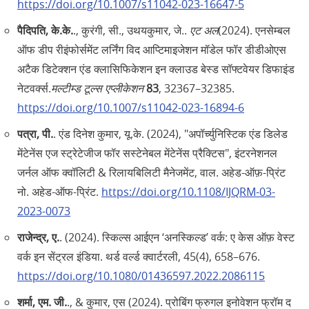
https://doi.org/10.1007/s11042-023-16647-5
पैदिपति, के.के.
., कुरंगी, सी., उथयकुमार, जे..
एट अल
(2024). एनसेम्बल
ऑफ डीप रीइंफोर्समेंट लर्निंग विद आप्टिमाइजेशन मॉडेल फॉर डीडीओएस
अटैक डिटेक्शन एंड क्लासिफिकेशन इन क्लाउड बेस्ड सॉफ्टवेयर डिफाइंड
नेटवर्क्स.
मल्टीम्ड टूल्स एप्लीकेशन
83
, 32367–32385.
https://doi.org/10.1007/s11042-023-16894-6
पत्रा, पी.
. एंड दिनेश कुमार, यू.के. (2024), "अपॉर्च्युनिस्टिक एंड डिलेड
मेंटेनेंस एज स्ट्रेटेजीज फॉर सस्टेनेबल मेंटेनेंस प्रैक्टिस", इंटरनेशनल
जर्नल ऑफ क्वॉलिटी & रिलायबिलिटी मैनेजमेंट, वाल. अहेड-ऑफ़-प्रिंट
नो. अहेड-ऑफ-प्रिंट.
https://doi.org/10.1108/IJQRM-03-
2023-0073
राजेन्द्र, ए.
. (2024). स्किल्स आईएन ‘अनस्किल्ड’ वर्क: ए केस ऑफ़ वेस्ट
वर्क इन सेंट्रल इंडिया. थर्ड वर्ल्ड क्वार्टरली, 45(4), 658–676.
https://doi.org/10.1080/01436597.2022.2086115
शर्मा, एम. जी.
., & कुमार, एस (2024). प्रोबिंग फ्रुगल इनोवेशन फ्रॉम द