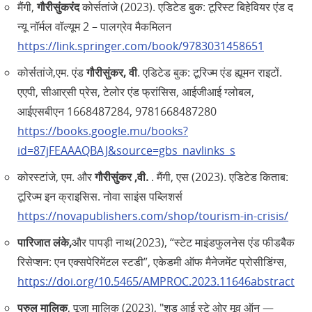
मैंगी,
गौरीसुंकरंद
कोर्सतांजे (2023). एडिटेड बुक: टूरिस्ट बिहेवियर एंड द
न्यू नॉर्मल वॉल्यूम 2 – पालग्रेव मैकमिलन
https://link.springer.com/book/9783031458651
कोर्सतांजे,एम. एंड
गौरीसुंकर, वी
. एडिटेड बुक: टूरिज्म एंड ह्यूमन राइटों.
एएपी, सीआर्‌सी प्रेस, टेलोर एंड फ्रांसिस, आईजीआई ग्लोबल,
आईएसबीएन 1668487284, 9781668487280
https://books.google.mu/books?
id=87jFEAAAQBAJ&source=gbs_navlinks_s
कोरस्टांजे, एम. और
गौरीसुंकर ,वी.
. मैंगी, एस (2023). एडिटेड किताब:
टूरिज्म इन क्राइसिस. नोवा साइंस पब्लिशर्स
https://novapublishers.com/shop/tourism-in-crisis/
पारिजात लंके,
और पापड़ी नाथ(2023), “स्टेट माइंडफुलनेस एंड फीडबैक
रिसेप्शन: एन एक्सपेरिमेंटल स्टडी”, एकेडमी ऑफ मैनेजमेंट प्रोसीडिंग्स,
https://doi.org/10.5465/AMPROC.2023.11646abstract
परुल मालिक
, पूजा मालिक (2023), "शुड आई स्टे ओर मूव ऑन —