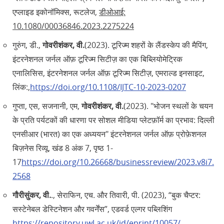
एप्लाइड इकोनॉमिक्स, रूटलेज,
डीओआई:
10.1080/00036846.2023.2275224
गुरुंग, डी.,
गोवरीशंकर, वी.
(2023). टूरिज्म शहरों के लैंडस्केप की मैपिंग,
इंटरनेशनल जर्नल ऑफ़ टूरिज्म सिटीज़ का एक बिब्लियोमेट्रिक
एनालिसिस, इंटरनेशनल जर्नल ऑफ़ टूरिज्म सिटीज़, एमराल्ड इनसाइट,
लिंक:,
https://doi.org/10.1108/IJTC-10-2023-0207
गुप्ता, एस, सजनानी, एम,
गोवरीशंकर, वी.
(2023). "भोजन स्थलों के चयन
के प्रति पर्यटकों की धारणा पर सोशल मीडिया प्लेटफ़ॉर्म का प्रभाव: दिल्ली
एनसीआर (भारत) का एक अध्ययन" इंटरनेशनल जर्नल ऑफ़ प्रोफ़ेशनल
बिज़नेस रिव्यू, खंड 8 अंक 7, पृष्ठ 1-
17
https://doi.org/10.26668/businessreview/2023.v8i7.
2568
गौरीसुंकर, वी.
., सेराफिन, एच. और तिवारी, पी. (2023), “बुक चैप्टर:
सस्टेनेबल डेस्टिनेशन और गवर्नेंस”, एडवर्ड एल्गर पब्लिशिंग
https://repository.uwl.ac.uk/id/eprint/10057/