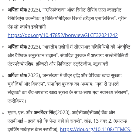
अर्पिता घोष
(2023), ““एप्लिकेशन्स ऑफ रिमोट सेंसिंग एएस क्लाइमेट
रेसिलिएंस तकनीक: ए बिब्लियोमेट्रिक रिसर्च ट्रेंड्स एनालिसिस”, ग्रीन
एंड लो-कार्बन इकोनॉमी
https://doi.org/10.47852/bonviewGLCE32021242
अर्पिता घोष
(2023), “भारतीय उद्योगों में सीएसआर गतिविधियों की अंतर्दृष्टि
और वैश्विक अनुसंधान रुझान”, संपादित पुस्तक में अध्याय: सस्टेनेबिलिटी
एंटरप्रेन्योरशिप, इक्विटी और डिजिटल स्ट्रैटेजीज़, ब्लूम्सबरी
अर्पिता घोष
(2023), जनसंख्या में तीव्र वृद्धि और वैश्विक खाद्य सुरक्षा:
चुनौतियाँ और विकल्प”, संपादित पुस्तक का अध्याय: “मृदा से उभरते
संदूषकों का जैव-उपचार: खाद्य सुरक्षा के साथ-साथ मृदा स्वास्थ्य संरक्षण”,
एल्सेवियर।
भूषण, एस. और
अमरिंदर सिंह
(2023), आईसीआईसीआई बैंक और
एसबीआई – इतने बड़े कि फेल नहीं हो सकते", खंड. 13 नंबर 2. (एमरल्ड
इमर्जिंग मार्केट्स केस स्टडीज);
https://doi.org/10.1108/EEMCS-