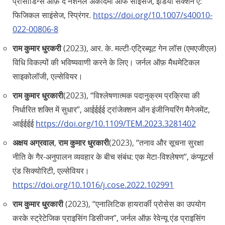
प्रोसीडिंग्स ऑफ़ द नेशनल अकादमी ऑफ साइंसेज, इंडिया सेक्शन ए:
फिजिकल साइंसेज, स्प्रिंगर.
https://doi.org/10.1007/s40010-
022-00806-8
राम कुमार धुरकरी
(2023), आर. के. मल्टी-एट्रिब्यूट गेन लॉस (एमएजीएल)
विधि विकल्पों की भविष्यवाणी करने के लिए। जर्नल ऑफ़ मैथमेटिकल
साइकोलॉजी, एल्सेवियर।
राम कुमार धुरकारी
(2023), “विश्लेषणात्मक पदानुक्रम प्रक्रिया की
निर्धारित शक्ति में सुधार”, आईईईई ट्रांजेक्शन ऑन इंजीनियरिंग मैनेजमेंट,
आईईईई
https://doi.org/10.1109/TEM.2023.3281402
अक्षय अग्रवाल
,
राम कुमार धुरकारी
(2023), “तनाव और सूचना सुरक्षा
नीति के गैर-अनुपालन व्यवहार के बीच संबंध: एक मेटा-विश्लेषण”, कंप्यूटर्स
एंड सिक्योरिटी, एल्सेवियर।
https://doi.org/10.1016/j.cose.2022.102991
राम कुमार धुरकारी
(2023), “एनालिटिक हायरार्की प्रोसेस का उपयोग
करके स्ट्रेटेजिक प्राइसिंग डिसीजन”, जर्नल ऑफ़ रेवेन्यू एंड प्राइसिंग