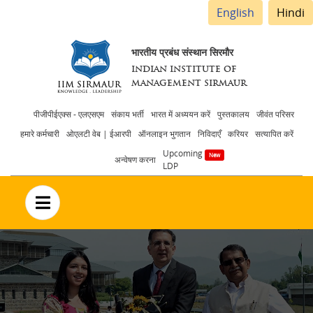
English
Hindi
भारतीय प्रबंध संस्थान सिरमौर
INDIAN INSTITUTE OF
MANAGEMENT SIRMAUR
Header
पीजीपीईएक्स - एलएसएम
संकाय भर्ती
भारत में अध्ययन करें
पुस्तकालय
जीवंत परिसर
हमारे कर्मचारी
ओएलटी वेब | ईआरपी
ऑनलाइन भुगतान
निविदाएँ
करियर
सत्यापित करें
menu
Upcoming
अन्वेषण करना
LDP
no text