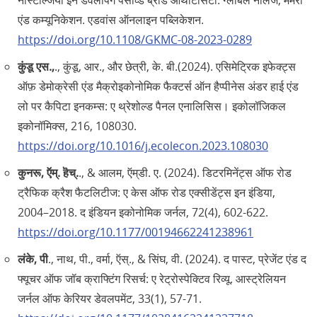
नॉस्टैल्जिया इन डेवलपिंग पर्सीव्ड ब्रांड आथेंटिसिटी. ग्लोबल नॉलेज, मेमरी
एंड कम्यूनिकेशन. एडवांस ऑनलाइन पब्लिकेशन.
https://doi.org/10.1108/GKMC-08-2023-0289
कुंडू एस.,
., कुंडू, आर., और छेत्री, के. बी.(2024). एसिमेट्रिक इफेक्ट्स
ऑफ़ डेमोक्रेसी एंड मैक्रोइकोनोमिक फैक्टर्स ऑन हैप्पीनेस अंडर हाई एंड
लो पर कैपिटा इनकम्स: ए थ्रेशोल्ड पैनल एनालिसिस। इकोलॉजिकल
इकोनॉमिक्स, 216, 108030.
https://doi.org/10.1016/j.ecolecon.2023.108030
कुनरू, ऍम्‌. हॆच्‌.
., & आलम, ऍम्‌डी. ए. (2024). डिटरमिनेंट्स ऑफ रोड
ट्रैफिक क्रैश फैटलिटीज: ए केस ऑफ रोड एक्सीडेंट्स इन इंडिया,
2004–2018. द इंडियन इकोनोमिक जर्नल, 72(4), 602-622.
https://doi.org/10.1177/00194662241238961
लंके, पी
., नाथ, पी., वर्मा, ऍस्‌., & सिंघ, वी. (2024). द पास्ट, प्रेजेंट एंड द
फ्यूचर ऑफ जॉब क्राफ्टिंग रिसर्च: ए रेट्रोस्पेक्टिव रिव्यू. आस्ट्रेलियन
जर्नल ऑफ केरियर डेवलपमेंट, 33(1), 57-71.