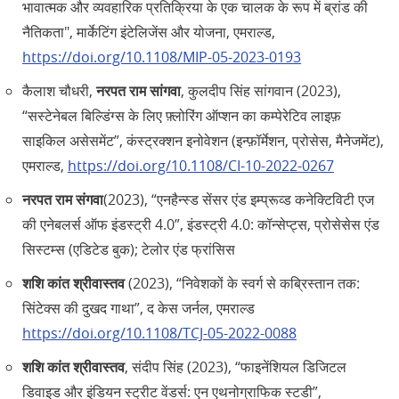
भावात्मक और व्यवहारिक प्रतिक्रिया के एक चालक के रूप में ब्रांड की
नैतिकता", मार्केटिंग इंटेलिजेंस और योजना, एमराल्ड,
https://doi.org/10.1108/MIP-05-2023-0193
कैलाश चौधरी,
नरपत राम सांगवा
, कुलदीप सिंह सांगवान (2023),
“सस्टेनेबल बिल्डिंग्स के लिए फ़्लोरिंग ऑप्शन का कम्पेरेटिव लाइफ़
साइकिल असेसमेंट”, कंस्ट्रक्शन इनोवेशन (इन्फ़ॉर्मेशन, प्रोसेस, मैनेजमेंट),
एमराल्ड,
https://doi.org/10.1108/CI-10-2022-0267
नरपत राम संगवा
(2023), “एनहैन्स्ड सेंसर एंड इम्प्रूव्ड कनेक्टिविटी एज
की एनेबलर्स ऑफ इंडस्ट्री 4.0”, इंडस्ट्री 4.0: कॉन्सेप्ट्स, प्रोसेसेस एंड
सिस्टम्स (एडिटेड बुक); टेलोर एंड फ्रांसिस
शशि कांत श्रीवास्तव
(2023), “निवेशकों के स्वर्ग से कब्रिस्तान तक:
सिंटेक्स की दुखद गाथा”, द केस जर्नल, एमराल्ड
https://doi.org/10.1108/TCJ-05-2022-0088
शशि कांत श्रीवास्तव
, संदीप सिंह (2023), “फाइनेंशियल डिजिटल
डिवाइड और इंडियन स्ट्रीट वेंडर्स: एन एथनोग्राफिक स्टडी”,