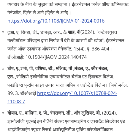
व्यवहार के बीच के जुड़ाव को समझना। इंटरनेशनल जर्नल ऑफ कॉन्फ्लिक्ट
मैनेजमेंट, प्रिंट से आगे (प्रिंट से आगे)।
https://doi.org/10.1108/IJCMA-01-2024-0016
दुआ, ए, सिन्हा, डी., छाबड़ा, आर., &
शाह, बी
(2024). "कंटेनरयुक्त
मल्टीमॉडल परिवहन द्वारा निर्यात में देरी के कारणों की खोज", इंटरनेशनल
जर्नल ऑफ एडवांस्ड ऑपरेशंस मैनेजमेंट, 15(4), पृ. 386-404।
डीओआईI: 10.1504/IJAOM.2024.140474
घोष, ए.,
शर्मा, पी,
वशिष्ठ, डी., मलिक, पी ,मंडल, ए., और मंडल,
एस.
.,सोशियो-इकोनोमिक-एन्वायर्नमेंटल चैलेंज एट हिमाचल विलेज:
फाइंडिंग्स फ्रॉम फाइव उन्नत भारत अभियान एडोप्टेड विलेज। जियोजर्नल,
89, 3. डीओआईI
https://doi.org/10.1007/s10708-024-
11008-7
गोयल, ए., बालिगा, ए. जे., रंगराजन, डी., और लुसियर, बी.
(2024).
इक्नोलॉजी यूएसई इन बी2बी सेल्स: एक्जामाइनिंग द एक्सटेंट लिटरेचर एंड
आइडेंटिफाइंग फ्यूचर रिसर्च अपॉर्च्यूनिटीज यूजिंग मॉरफोलॉजिकल