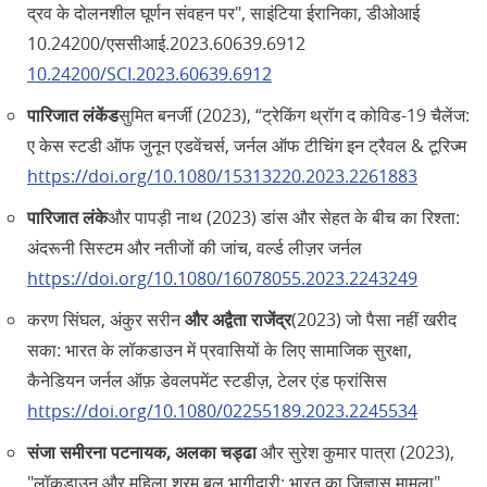
द्रव के दोलनशील घूर्णन संवहन पर", साइंटिया ईरानिका, डीओआई
10.24200/एससीआई.2023.60639.6912
10.24200/SCI.2023.60639.6912
पारिजात लंकेंड
सुमित बनर्जी (2023), “ट्रेकिंग थ्रॉग द कोविड-19 चैलेंज:
ए केस स्टडी ऑफ जुनून एडवेंचर्स, जर्नल ऑफ टीचिंग इन ट्रैवल & टूरिज्म
https://doi.org/10.1080/15313220.2023.2261883
पारिजात लंके
और पापड़ी नाथ (2023) डांस और सेहत के बीच का रिश्ता:
अंदरूनी सिस्टम और नतीजों की जांच, वर्ल्ड लीज़र जर्नल
https://doi.org/10.1080/16078055.2023.2243249
करण सिंघल, अंकुर सरीन
और अद्वैता राजेंद्र
(2023) जो पैसा नहीं खरीद
सका: भारत के लॉकडाउन में प्रवासियों के लिए सामाजिक सुरक्षा,
कैनेडियन जर्नल ऑफ़ डेवलपमेंट स्टडीज़, टेलर एंड फ्रांसिस
https://doi.org/10.1080/02255189.2023.2245534
संजा समीरना पटनायक, अलका चड्ढा
और सुरेश कुमार पात्रा (2023),
"लॉकडाउन और महिला श्रम बल भागीदारी: भारत का जिज्ञासु मामला",