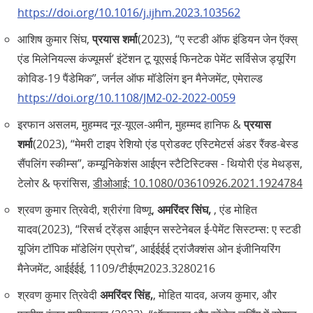
https://doi.org/10.1016/j.ijhm.2023.103562
आशिष कुमार सिंघ,
प्रयास शर्मा
(2023), “ए स्टडी ऑफ इंडियन जेन ऍक्स्‌
एंड मिलेनियल्स कंज्यूमर्स’ इंटेंशन टू यूएसई फिनटेक पेमेंट सर्विसेज ड्यूरिंग
कोविड-19 पैंडेमिक”, जर्नल ऑफ मॉडेलिंग इन मैनेजमेंट, एमेराल्ड
https://doi.org/10.1108/JM2-02-2022-0059
इरफान असलम, मुहम्मद नूर-यूएल-अमीन, मुहम्मद हानिफ &
प्रयास
शर्मा
(2023), “मेमरी टाइप रेशियो एंड प्रोडक्ट एस्टिमेटर्स अंडर रैंक्ड-बेस्ड
सैंपलिंग स्कीम्स”, कम्यूनिकेशंस आईएन स्टैटिस्टिक्स - थियोरी एंड मेथड्स,
टेलोर & फ्रांसिस,
डीओआई: 10.1080/03610926.2021.1924784
श्रवण कुमार त्रिवेदी, श्रीरंगा विष्णू,
अमरिंदर सिंघ,
, एंड मोहित
यादव(2023), “रिसर्च ट्रेंड्स आईएन सस्टेनेबल ई-पेमेंट सिस्टम्स: ए स्टडी
यूजिंग टॉपिक मॉडेलिंग एप्रोच”, आईईईई ट्रांजैक्शंस ओन इंजीनियरिंग
मैनेजमेंट, आईईईई, 1109/टीईएम2023.3280216
श्रवण कुमार त्रिवेदी
अमरिंदर सिंह,
, मोहित यादव, अजय कुमार, और