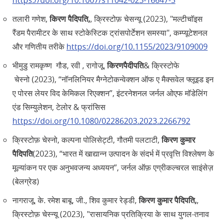
https://doi.org/10.1007/s11042-023-16647-5
तलारी गणेश,
किरण पैदिपति,
, क्रिस्टोफ़ चेसन्यू (2023), "मल्टीचॉइस
रैंडम पैरामीटर के साथ स्टोकेस्टिक ट्रांसपोर्टेशन समस्या", कम्प्यूटेशनल
और गणितीय तरीके
https://doi.org/10.1155/2023/9109009
भीमुडु रामकृष्ण गौड, रवी , रागोजू,
किरणपैदीपति
& क्रिस्टोफे
चेस्नो (2023), “नॉनलिनियर मैग्नेटोकन्वेक्शन ऑफ ए मैक्सवेल फ्लूइड इन
ए पोरस लेयर विद केमिकल रिएक्शन”, इंटरनेशनल जर्नल ओएफ मॉडेलिंग
एंड सिम्युलेशन, टेलोर & फ्रांसिस
https://doi.org/10.1080/02286203.2023.2266792
क्रिस्टोफ़ चेस्नो, कल्पना पोलिसेट्टी, गौतमी पलटाटी,
किरण कुमार
पैदिपति
(2023), “भारत में खाद्यान्न उत्पादन के संदर्भ में प्रवृत्ति विश्लेषण के
मूल्यांकन पर एक अनुभवजन्य अध्ययन”, जर्नल ऑफ़ एग्रीकल्चरल साइंसेज़
(बेलग्रेड)
नागराजू, के. रमेश बाबू, जी., शिव कुमार रेड्डी,
किरण कुमार पैदिपति,
,
क्रिस्टोफ़ चेस्न्यू (2023), "रासायनिक प्रतिक्रिया के साथ युगल-तनाव