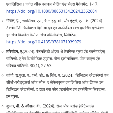
एनालिसिस। जर्नल ऑफ पर्सनल सेलिंग एंड सेल्स मैनेजमेंट, 1-17.
https://doi.org/10.1080/08853134.2024.2362684
गोयल, ए.
., रामलिंगम, एस., रेंगनाइडु, वी., और इंटूरी, एस. के. (2024).
टेक्नोलॉजी सिलेक्शन दिलेम्मा इन एन अफोर्डेबल मास हाउसिंग प्रोजेक्ट.
इन सेज बिजनेस केसेज. सेज पब्लिकेशंस, लिमिटेड,
https://doi.org/10.4135/9781071939079
हरिचंदन, ए.
(2024). रैशनलिटी ओएफ थे टेररिस्ट ग्रुप एंड गवर्नमेंट’ऍस्‌
पॉलिसी: ए गेम थियोरेटिक एप्रोच. पीस इकोनॉमिक्स, पीस साइंस एंड
पब्लिक पॉलिसी, 30(1), 27-53.
कांगो, यू.
गुप्ता, ए., शर्मा, डी., & सिंघ, ए. (2024). डिजिटल प्लेटफॉर्म्स एज
सीओ-प्रोड्यूसर्स ऑफ स्पेस: ए लेफेबवृयन एनालिसिस ऑफ टेंशन्स इन
डिजिटल प्लेटफॉर्म्स. द दाता बेस फोर एडवांसेज इन इन्फॉर्मेशन सिस्टम्स,
इन प्रेस.
कुमार, वी. & कौशल, वी.
. (2024). रोल ऑफ ब्रांड हेरिटेज एंड