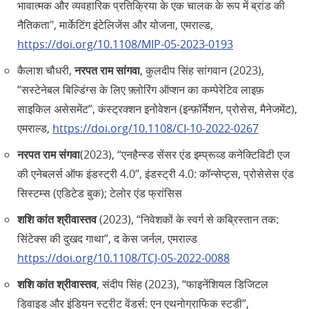
भावात्मक और व्यवहारिक प्रतिक्रिया के एक चालक के रूप में ब्रांड की
नैतिकता", मार्केटिंग इंटेलिजेंस और योजना, एमराल्ड,
https://doi.org/10.1108/MIP-05-2023-0193
कैलाश चौधरी,
नरपत राम सांगवा
, कुलदीप सिंह सांगवान (2023),
“सस्टेनेबल बिल्डिंग्स के लिए फ़्लोरिंग ऑप्शन का कम्पेरेटिव लाइफ़
साइकिल असेसमेंट”, कंस्ट्रक्शन इनोवेशन (इन्फ़ॉर्मेशन, प्रोसेस, मैनेजमेंट),
एमराल्ड,
https://doi.org/10.1108/CI-10-2022-0267
नरपत राम संगवा
(2023), “एनहैन्स्ड सेंसर एंड इम्प्रूव्ड कनेक्टिविटी एज
की एनेबलर्स ऑफ इंडस्ट्री 4.0”, इंडस्ट्री 4.0: कॉन्सेप्ट्स, प्रोसेसेस एंड
सिस्टम्स (एडिटेड बुक); टेलोर एंड फ्रांसिस
शशि कांत श्रीवास्तव
(2023), “निवेशकों के स्वर्ग से कब्रिस्तान तक:
सिंटेक्स की दुखद गाथा”, द केस जर्नल, एमराल्ड
https://doi.org/10.1108/TCJ-05-2022-0088
शशि कांत श्रीवास्तव
, संदीप सिंह (2023), “फाइनेंशियल डिजिटल
डिवाइड और इंडियन स्ट्रीट वेंडर्स: एन एथनोग्राफिक स्टडी”,