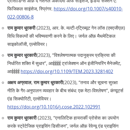
प्रोसीडिंग्स ऑफ़ द नेशनल अकादमी ऑफ साइंसेज, इंडिया सेक्शन ए:
फिजिकल साइंसेज, स्प्रिंगर.
https://doi.org/10.1007/s40010-
022-00806-8
राम कुमार धुरकरी
(2023), आर. के. मल्टी-एट्रिब्यूट गेन लॉस (एमएजीएल)
विधि विकल्पों की भविष्यवाणी करने के लिए। जर्नल ऑफ़ मैथमेटिकल
साइकोलॉजी, एल्सेवियर।
राम कुमार धुरकारी
(2023), “विश्लेषणात्मक पदानुक्रम प्रक्रिया की
निर्धारित शक्ति में सुधार”, आईईईई ट्रांजेक्शन ऑन इंजीनियरिंग मैनेजमेंट,
आईईईई
https://doi.org/10.1109/TEM.2023.3281402
अक्षय अग्रवाल
,
राम कुमार धुरकारी
(2023), “तनाव और सूचना सुरक्षा
नीति के गैर-अनुपालन व्यवहार के बीच संबंध: एक मेटा-विश्लेषण”, कंप्यूटर्स
एंड सिक्योरिटी, एल्सेवियर।
https://doi.org/10.1016/j.cose.2022.102991
राम कुमार धुरकारी
(2023), “एनालिटिक हायरार्की प्रोसेस का उपयोग
करके स्ट्रेटेजिक प्राइसिंग डिसीजन”, जर्नल ऑफ़ रेवेन्यू एंड प्राइसिंग