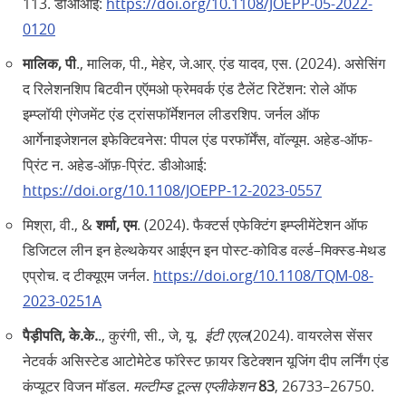
113. डीओआई:
https://doi.org/10.1108/JOEPP-05-2022-
0120
मालिक, पी
., मालिक, पी., मेहेर, जे.आर्‌. एंड यादव, एस. (2024). असेसिंग
द रिलेशनशिप बिटवीन एऍमओ फ्रेमवर्क एंड टैलेंट रिटेंशन: रोले ऑफ
इम्प्लॉयी एंगेजमेंट एंड ट्रांसफॉर्मेशनल लीडरशिप. जर्नल ऑफ
आर्गेनाइजेशनल इफेक्टिवनेस: पीपल एंड परफॉर्मेंस, वॉल्यूम. अहेड-ऑफ-
प्रिंट न. अहेड-ऑफ़-प्रिंट. डीओआई:
https://doi.org/10.1108/JOEPP-12-2023-0557
मिश्रा, वी., &
शर्मा, एम
. (2024). फैक्टर्स एफेक्टिंग इम्प्लीमेंटेशन ऑफ
डिजिटल लीन इन हेल्थकेयर आईएन इन पोस्ट-कोविड वर्ल्ड–मिक्स्ड-मेथड
एप्रोच. द टीक्यूएम जर्नल.
https://doi.org/10.1108/TQM-08-
2023-0251A
पैड़ीपति, के.के.
., कुरंगी, सी., जे, यू.
ईटी एएल
(2024). वायरलेस सेंसर
नेटवर्क असिस्टेड आटोमेटेड फॉरेस्ट फ़ायर डिटेक्शन यूजिंग दीप लर्निंग एंड
कंप्यूटर विजन मॉडल.
मल्टीम्ड टूल्स एप्लीकेशन
83
, 26733–26750.