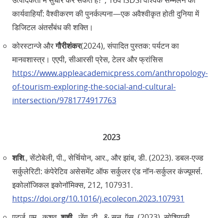
उत्पादकता में सुधार कर सकते हैं?”, 16वें ISDSI वैश्विक सम्मेलन की
कार्यवाहियाँ: वैश्वीकरण की पुनर्कल्पना—एक अवैश्वीकृत होती दुनिया में
डिजिटल अंतर्संबंध की शक्ति।
कोरस्टान्जे और
गौरीशंकर
(2024), संपादित पुस्तक: पर्यटन का
मानवशास्त्र। एएपी, सीआरसी प्रेस, टेलर और फ्रांसिस
https://www.appleacademicpress.com/anthropology-
of-tourism-exploring-the-social-and-cultural-
intersection/9781774917763
2023
शशि
., सेंटोबेली, पी., सेर्चियोन, आर., और झांब, डी. (2023). डबल-एज्ड
सर्कुलेरिटी: कंपेरेटिव असेसमेंट ऑफ सर्कुलर एंड नॉन-सर्कुलर कंज्यूमर्स.
इकोलॉजिकल इकोनॉमिक्स, 212, 107931.
https://doi.org/10.1016/j.ecolecon.2023.107931
एर्ट्ज़, एम., कशव,
शशी
., ज़ेंग, टी., & सुन, ऍस्‌. (2023). सोशियली