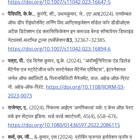
https://doi.org/10.1007/s11042-023-16647-5
पैदिपति, के.के.
., कुरंगी, सी., उथयकुमार, जे..
एट अल
(2024). एनसेम्बल
ऑफ डीप रीइंफोर्समेंट लर्निंग विद आप्टिमाइजेशन मॉडेल फॉर डीडीओएस
अटैक डिटेक्शन एंड क्लासिफिकेशन इन क्लाउड बेस्ड सॉफ्टवेयर डिफाइंड
नेटवर्क्स.
मल्टीम्ड टूल्स एप्लीकेशन
83
, 32367–32385.
https://doi.org/10.1007/s11042-023-16894-6
पत्रा, पी.
. एंड दिनेश कुमार, यू.के. (2024), "अपॉर्च्युनिस्टिक एंड डिलेड
मेंटेनेंस एज स्ट्रेटेजीज फॉर सस्टेनेबल मेंटेनेंस प्रैक्टिस", इंटरनेशनल
जर्नल ऑफ क्वॉलिटी & रिलायबिलिटी मैनेजमेंट, वाल. अहेड-ऑफ़-प्रिंट
नो. अहेड-ऑफ-प्रिंट.
https://doi.org/10.1108/IJQRM-03-
2023-0073
राजेन्द्र, ए.
. (2024). स्किल्स आईएन ‘अनस्किल्ड’ वर्क: ए केस ऑफ़ वेस्ट
वर्क इन सेंट्रल इंडिया. थर्ड वर्ल्ड क्वार्टरली, 45(4), 658–676.
https://doi.org/10.1080/01436597.2022.2086115
शर्मा, एम. जी.
., & कुमार, एस (2024). प्रोबिंग फ्रुगल इनोवेशन फ्रॉम द