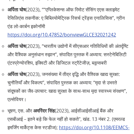
अर्पिता घोष
(2023), ““एप्लिकेशन्स ऑफ रिमोट सेंसिंग एएस क्लाइमेट
रेसिलिएंस तकनीक: ए बिब्लियोमेट्रिक रिसर्च ट्रेंड्स एनालिसिस”, ग्रीन
एंड लो-कार्बन इकोनॉमी
https://doi.org/10.47852/bonviewGLCE32021242
अर्पिता घोष
(2023), “भारतीय उद्योगों में सीएसआर गतिविधियों की अंतर्दृष्टि
और वैश्विक अनुसंधान रुझान”, संपादित पुस्तक में अध्याय: सस्टेनेबिलिटी
एंटरप्रेन्योरशिप, इक्विटी और डिजिटल स्ट्रैटेजीज़, ब्लूम्सबरी
अर्पिता घोष
(2023), जनसंख्या में तीव्र वृद्धि और वैश्विक खाद्य सुरक्षा:
चुनौतियाँ और विकल्प”, संपादित पुस्तक का अध्याय: “मृदा से उभरते
संदूषकों का जैव-उपचार: खाद्य सुरक्षा के साथ-साथ मृदा स्वास्थ्य संरक्षण”,
एल्सेवियर।
भूषण, एस. और
अमरिंदर सिंह
(2023), आईसीआईसीआई बैंक और
एसबीआई – इतने बड़े कि फेल नहीं हो सकते", खंड. 13 नंबर 2. (एमरल्ड
इमर्जिंग मार्केट्स केस स्टडीज);
https://doi.org/10.1108/EEMCS-