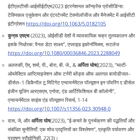
ईटीएलटीसी-आईसीईटीएम2023 इंटरनेशनल कॉन्फ्रेंस प्रोसीडिंग्स:
टेक्निकल एजुकेशन और एंटरटेनमेंट टेक्नोलॉजीज और मैनेजमेंट में आईसीटी
इंटीग्रेशन
https://doi.org/10.1063/5.0182105
कुन्रू एमएच
(2023), ओईसीडी देशों में व्यावसायिक चक्र तुल्यकालन और
इसके निर्धारक: पैनल डेटा साक्ष्य”, एप्लाइड इकोनॉमिक्स, रूटलेज
https://doi.org/10.1080/00036846.2023.2288049
अलरुकी, ऍम्, शर्मा, पी., बोरा, बी. जे., &
अर्पिता घोष(
(2023), “मल्टी-
ओब्जेक्टिव आप्टिमाइजेशन ऑफ टर्नरी ब्लेंड्स ऑफ अलगल बायोडीजल–
डीसेल–1-डिकैनॉल टू मिटिगेट एन्वायर्नमेंटल पॉल्यूशन इन पॉवरिंग ए डीसेल
इंजीन यूजिंग आरएसएम, एनोवा, एंड आर्टिफिशियल बी कॉलोनी”,
एन्वायर्नमेंटल साइंस एंड पॉल्यूशन रिसर्च, 1-14
https://doi.org/10.1007/s11356-023-30948-0
दास, जे, और
अर्पिता घोष
(2023), “ई-कचरे के पुनर्चक्रण की पद्धतियाँ और
संबंधित चुनौतियाँ: एक शोध प्रवृत्तियों का विश्लेषण”, प्रकृति पर्यावरण और
प्रदूषण प्रौद्योगिकी, 22(3)।