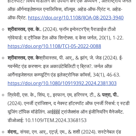
हॉटस्पॉट? विषय मॉडलिंग का उपयोग कर एक अध्ययन", अंतर्राष्ट्रीय जर्नल
ऑफ़ ऑर्गनाइज़ेशनल एनालिसिस, वॉल्यूम. अहेड-ऑफ-प्रिंट न. अहेड-
ऑफ-प्रिंट.
https://doi.org/10.1108/IJOA-08-2023-3940
श्रीवास्तव, एस. के.
. (2024). फ्रॉम इन्वेस्टर’ऍस्‌ पैराडाईज टीओ
ग्रेवेयार्ड: द ट्रैजिक टेल ऑफ सिन्टेक्स. द केस जर्नल, 20(1), 1-22.
https://doi.org/10.1108/TCJ-05-2022-0088
श्रीवास्तव, एस. के
श्रीवास्तव, पी. आर्‌., & झांग, जे. जेड (2024). ई-
गवर्नमेंट एंड करप्शन: इज अकाउंटेबिलिटी ए ब्रिज?. जर्नल ऑफ़
आर्गेनाइजेशनल कम्प्यूटिंग एंड इलेक्ट्रोनिक कॉमर्स, 34(1), 46-63.
https://doi.org/10.1080/10919392.2024.2381303
त्रिवेदी, एस. के., सिंघ, ए., इरफान, एम, हरिगरन, टी., &
पत्रा, पी.
.
(2024). एनर्जी ट्रांजिशन, द नेक्स्ट हॉटस्पॉट ऑफ एनर्जी रिसर्च: ए स्टडी
यूजिंग टॉपिक मॉडेलिंग. आईईईई ट्रांजैक्शंस ऑन इंजीनियरिंग मैनेजमेंट.
डीओआई: 10.1109/TEM.2024.3368153
वंदना,
, संगवा, एन. आर्‌., एर्ट्ज़, एम., & शशी (2024). सस्टेनेबल एंड