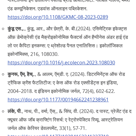
नॉस्टैल्जिया इन डेवलपिंग पर्सीव्ड ब्रांड आथेंटिसिटी. ग्लोबल नॉलेज, मेमरी
एंड कम्यूनिकेशन. एडवांस ऑनलाइन पब्लिकेशन.
https://doi.org/10.1108/GKMC-08-2023-0289
कुंडू एस.,
., कुंडू, आर., और छेत्री, के. बी.(2024). एसिमेट्रिक इफेक्ट्स
ऑफ़ डेमोक्रेसी एंड मैक्रोइकोनोमिक फैक्टर्स ऑन हैप्पीनेस अंडर हाई एंड
लो पर कैपिटा इनकम्स: ए थ्रेशोल्ड पैनल एनालिसिस। इकोलॉजिकल
इकोनॉमिक्स, 216, 108030.
https://doi.org/10.1016/j.ecolecon.2023.108030
कुनरू, ऍम्‌. हॆच्‌.
., & आलम, ऍम्‌डी. ए. (2024). डिटरमिनेंट्स ऑफ रोड
ट्रैफिक क्रैश फैटलिटीज: ए केस ऑफ रोड एक्सीडेंट्स इन इंडिया,
2004–2018. द इंडियन इकोनोमिक जर्नल, 72(4), 602-622.
https://doi.org/10.1177/00194662241238961
लंके, पी
., नाथ, पी., वर्मा, ऍस्‌., & सिंघ, वी. (2024). द पास्ट, प्रेजेंट एंड द
फ्यूचर ऑफ जॉब क्राफ्टिंग रिसर्च: ए रेट्रोस्पेक्टिव रिव्यू. आस्ट्रेलियन
जर्नल ऑफ केरियर डेवलपमेंट, 33(1), 57-71.