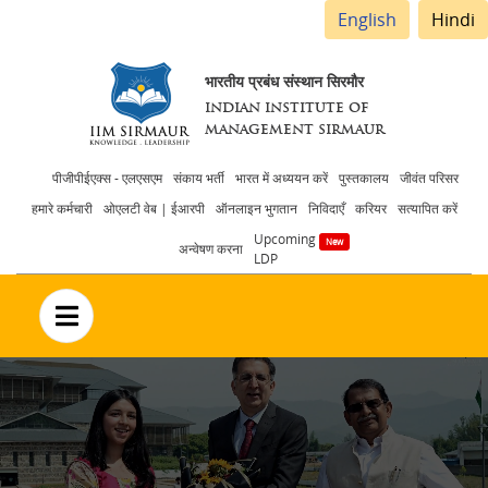
English
Hindi
भारतीय प्रबंध संस्थान सिरमौर
INDIAN INSTITUTE OF
MANAGEMENT SIRMAUR
Header
पीजीपीईएक्स - एलएसएम
संकाय भर्ती
भारत में अध्ययन करें
पुस्तकालय
जीवंत परिसर
हमारे कर्मचारी
ओएलटी वेब | ईआरपी
ऑनलाइन भुगतान
निविदाएँ
करियर
सत्यापित करें
menu
Upcoming
अन्वेषण करना
LDP
no text