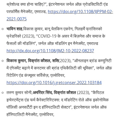
थ्रेशोल्ड क्या होना चाहिए?”, इंटरनेशनल जर्नल ऑफ़ प्रोडक्टिविटी एंड
परफॉर्मेंस मैनेजमेंट, एमराल्ड,
https://doi.org/10.1108/IJPPM-02-
2021-0075
भाविन शाह
,विकास कुमार, बानू येतकिन एकरेन, गिलहर्मे फ्रांसिस्को
फ्रेडरिको (2023), “COVID-19 के असर में बिज़नेस और समाज के
फैसलों की मॉडलिंग”, जर्नल ऑफ़ मॉडलिंग इन मैनेजमेंट, एमराल्ड
http://dx.doi.org/10.1108/JM2-10-2022-08237
विकास कुमार, विक्रांत कौशल, शशि
(2023), “ऑनलाइन ब्रांड कम्युनिटी
में एंगेजमेंट बढ़ाने में कस्टमर की ब्रांड एथिकैलिटी की भूमिका”, जर्नल ऑफ़
रिटेलिंग एंड कंज्यूमर सर्विसेज़, एल्सेवियर,
https://doi.org/10.1016/j.jretconser.2022.103184
तरुण कुमार सोनी,
अमरिंदर सिंघ, विक्रांत कौशल
(2023), “कैपिटल
इन्वेस्टमेंट्स एंड फर्म कैरेक्टरिस्टिक्स: द मॉडरेटिंग रोले ऑफ इकोनोमिक
पॉलिसी अनसर्टेंटी इन द हॉस्पिटलिटी सेक्टर”, इंटरनेशनल जर्नल ऑफ
हॉस्पिटलिटी मैनेजमेंट, एल्सेवियर,