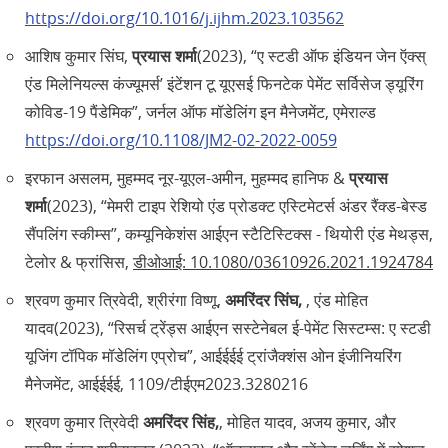
https://doi.org/10.1016/j.ijhm.2023.103562
आशिष कुमार सिंघ,
प्रयास शर्मा
(2023), “ए स्टडी ऑफ इंडियन जेन ऍक्स्‌
एंड मिलेनियल्स कंज्यूमर्स’ इंटेंशन टू यूएसई फिनटेक पेमेंट सर्विसेज ड्यूरिंग
कोविड-19 पैंडेमिक”, जर्नल ऑफ मॉडेलिंग इन मैनेजमेंट, एमेराल्ड
https://doi.org/10.1108/JM2-02-2022-0059
इरफान असलम, मुहम्मद नूर-यूएल-अमीन, मुहम्मद हानिफ &
प्रयास
शर्मा
(2023), “मेमरी टाइप रेशियो एंड प्रोडक्ट एस्टिमेटर्स अंडर रैंक्ड-बेस्ड
सैंपलिंग स्कीम्स”, कम्यूनिकेशंस आईएन स्टैटिस्टिक्स - थियोरी एंड मेथड्स,
टेलोर & फ्रांसिस,
डीओआई: 10.1080/03610926.2021.1924784
श्रवण कुमार त्रिवेदी, श्रीरंगा विष्णू,
अमरिंदर सिंघ,
, एंड मोहित
यादव(2023), “रिसर्च ट्रेंड्स आईएन सस्टेनेबल ई-पेमेंट सिस्टम्स: ए स्टडी
यूजिंग टॉपिक मॉडेलिंग एप्रोच”, आईईईई ट्रांजैक्शंस ओन इंजीनियरिंग
मैनेजमेंट, आईईईई, 1109/टीईएम2023.3280216
श्रवण कुमार त्रिवेदी
अमरिंदर सिंह,
, मोहित यादव, अजय कुमार, और