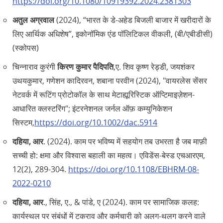
https://doi.org/10.1080/10919392.2024.2381303
अतुल अग्रवाल
(2024), “भारत के डे-अहेड बिजली बाजार में खरीदारों के
लिए आर्थिक अधिशेष”, इकोनॉमिक एंड पॉलिटिकल वीकली, (बी/एबीडीसी)
(स्कोपस)
चिन्नाराव कुरंगी
किरण कुमार पैदिपति
,ए. शिव कृष्ण रेड्डी, जयशंकर
उथयकुमार, गणेशन कादिरवन, शबाना परवीन (2024), "वायरलेस सेंसर
नेटवर्क में रूटिंग प्रोटोकॉल के साथ मेटाह्यूरिस्टिक ऑप्टिमाइज़ेशन-
आधारित क्लस्टरिंग"; इंटरनेशनल जर्नल ऑफ़ कम्युनिकेशन
सिस्टम,
https://doi.org/10.1002/dac.5914
दहिया, आर
. (2024). काम पर भविष्य में सहयोग तब उभरता है जब माफ़ी
सच्ची हो: क्षमा और विश्वास बहाली का महत्व। एविडेंस-बेस्ड एचआरएम,
12(2), 289-304.
https://doi.org/10.1108/EBHRM-08-
2022-0210
दहिया, आर
., सिंह, ए., & पांडे, ए (2024). काम पर सामाजिक कलह:
कार्यस्थल पर संबंधों में टकराव और कर्मचारी को अलग-थलग करने वाले