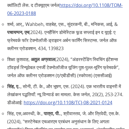
क्वॉलिटी लेंस. द टीक्यूएएम जर्नल
https://doi.org/10.1108/TQM-
06-2023-0188
शर्मा, आर्‌., Wahbeh, वाहबेह, एस., सुंदरकनी, बी., मनिकस, आई, &
पचायप्पन, एम
(2024). एनहैंसिंग डोमेस्टिक फूड सप्लाई इन द यूएई: ए
फ्रेमवर्क फॉर टेक्नोलॉजी-ड्राइवन अर्बन फार्मिंग सिस्टम्स. जर्नल ऑफ
क्लीनर प्रोडक्शन, 434, 139823
शिक्षा कुशवाह,
अतुल अग्रवाल
(2024), “अंडरस्टेंडिंग स्विचिंग इंटेंशन्स
टॉवर्ड्स रिन्यूवेबल एनर्जी टेक्नोलॉजीज यूजिंग पुश-पुल्ल-मूरिंग फ्रेमवर्क”,
जर्नल ऑफ क्लीनर प्रोडक्शन (ए/एबीडीसी) (स्कोपस) (एससीआई)
सिंह, ए.
., सोनी, टी. के., और भूषण, एस. (2024). एक भारतीय वाइनरी में
लेखांकन पद्धतियाँ: न्यू विन्यार्ड का मामला. केस जर्नल, 20(2), 253-274.
डीओआई:
https://doi.org/10.1108/TCJ-08-2021-0124
सिंह, एस,अवस्थी, के.,
पात्रा, पी.
., श्रीवास्तव, जे. और त्रिवेदी, एस.के.
(2024), "सस्टेनेबल एचआरएम प्रबंधन अनुसंधान के लिए अगला