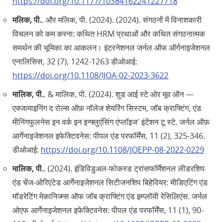
https://doi.org/10.1177/10384162241227718
मलिक, पी.
. और मलिक, पी. (2024). (2024). संगठनों में विनाशकारी
विचलन को कम करना: कथित HRM प्रथाओं और कथित संगठनात्मक
समर्थन की भूमिका का आकलन। इंटरनेशनल जर्नल ऑफ ऑर्गनाइजेशनल
एनालिसिस, 32 (7), 1242-1263 डीओआई:
https://doi.org/10.1108/IJOA-02-2023-3622
मालिक, पी.
. & मालिक, पी. (2024). शुड आई स्टे ओर मूव ऑन —
एक्जामाइनिंग द रोल्स ऑफ़ नॉलेज शेयरिंग सिस्टम, जॉब क्राफ्टिंग, एंड
मीनिंगफुलनेस इन वर्क इन इन्फ्लुएंसिंग एंप्लॉइज' इंटेंशन टू स्टे. जर्नल ऑफ़
आर्गेनाइजेशनल इफेक्टिवनेस: पीपल एंड परफॉर्मेंस, 11 (2), 325-346.
डीओआई:
https://doi.org/10.1108/JOEPP-08-2022-0229
मालिक, पी.
. (2024). इंडिविडुअल-फोकस्ड ट्रांसफॉर्मेशनल लीडरशिप
एंड चेंज-ओरिएंटेड आर्गेनाइजेशनल सिटीजनशिप बिहेवियर: मीडिएटिंग एंड
मॉडरेटिंग मेकानिज्म्स ऑफ जॉब क्राफ्टिंग एंड इम्प्लॉयी रेसिलिएंस. जर्नल
ओएफ आर्गेनाइजेशनल इफेक्टिवनेस: पीपल एंड परफॉर्मेंस, 11 (1), 90-