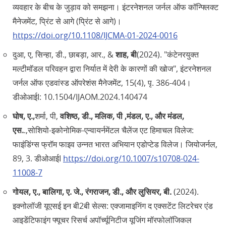
व्यवहार के बीच के जुड़ाव को समझना। इंटरनेशनल जर्नल ऑफ कॉन्फ्लिक्ट
मैनेजमेंट, प्रिंट से आगे (प्रिंट से आगे)।
https://doi.org/10.1108/IJCMA-01-2024-0016
दुआ, ए, सिन्हा, डी., छाबड़ा, आर., &
शाह, बी
(2024). "कंटेनरयुक्त
मल्टीमॉडल परिवहन द्वारा निर्यात में देरी के कारणों की खोज", इंटरनेशनल
जर्नल ऑफ एडवांस्ड ऑपरेशंस मैनेजमेंट, 15(4), पृ. 386-404।
डीओआईI: 10.1504/IJAOM.2024.140474
घोष, ए.,
शर्मा, पी,
वशिष्ठ, डी., मलिक, पी ,मंडल, ए., और मंडल,
एस.
.,सोशियो-इकोनोमिक-एन्वायर्नमेंटल चैलेंज एट हिमाचल विलेज:
फाइंडिंग्स फ्रॉम फाइव उन्नत भारत अभियान एडोप्टेड विलेज। जियोजर्नल,
89, 3. डीओआईI
https://doi.org/10.1007/s10708-024-
11008-7
गोयल, ए., बालिगा, ए. जे., रंगराजन, डी., और लुसियर, बी.
(2024).
इक्नोलॉजी यूएसई इन बी2बी सेल्स: एक्जामाइनिंग द एक्सटेंट लिटरेचर एंड
आइडेंटिफाइंग फ्यूचर रिसर्च अपॉर्च्यूनिटीज यूजिंग मॉरफोलॉजिकल