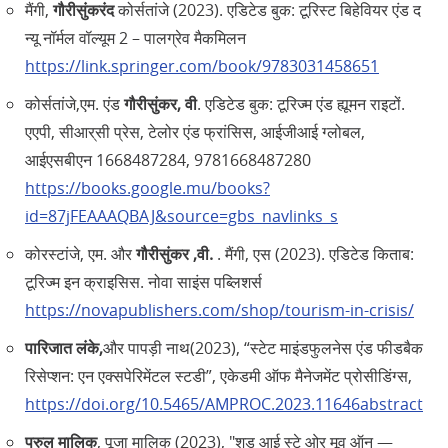
मैंगी,
गौरीसुंकरंद
कोर्सतांजे (2023). एडिटेड बुक: टूरिस्ट बिहेवियर एंड द
न्यू नॉर्मल वॉल्यूम 2 – पालग्रेव मैकमिलन
https://link.springer.com/book/9783031458651
कोर्सतांजे,एम. एंड
गौरीसुंकर, वी
. एडिटेड बुक: टूरिज्म एंड ह्यूमन राइटों.
एएपी, सीआर्‌सी प्रेस, टेलोर एंड फ्रांसिस, आईजीआई ग्लोबल,
आईएसबीएन 1668487284, 9781668487280
https://books.google.mu/books?
id=87jFEAAAQBAJ&source=gbs_navlinks_s
कोरस्टांजे, एम. और
गौरीसुंकर ,वी.
. मैंगी, एस (2023). एडिटेड किताब:
टूरिज्म इन क्राइसिस. नोवा साइंस पब्लिशर्स
https://novapublishers.com/shop/tourism-in-crisis/
पारिजात लंके,
और पापड़ी नाथ(2023), “स्टेट माइंडफुलनेस एंड फीडबैक
रिसेप्शन: एन एक्सपेरिमेंटल स्टडी”, एकेडमी ऑफ मैनेजमेंट प्रोसीडिंग्स,
https://doi.org/10.5465/AMPROC.2023.11646abstract
परुल मालिक
, पूजा मालिक (2023), "शुड आई स्टे ओर मूव ऑन —