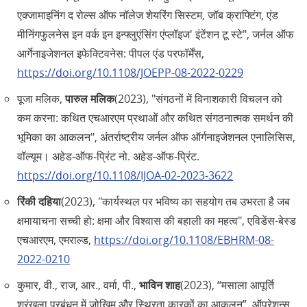
एक्जामाइनिंग द रोल्स ऑफ नॉलेज शेयरिंग सिस्टम, जॉब क्राफ्टिंग, एंड
मीनिंगफुलनेस इन वर्क इन इन्फ्लुएंसिंग एंप्लॉइज' इंटेंशन टू स्टे", जर्नल ऑफ
आर्गेनाइजेशनल इफेक्टिवनेस: पीपल एंड परफॉर्मेंस,
https://doi.org/10.1108/JOEPP-08-2022-0229
पूजा मलिक,
पारुल मलिक
(2023), "संगठनों में विनाशकारी विचलन को
कम करना: कथित एचआरएम प्रथाओं और कथित संगठनात्मक समर्थन की
भूमिका का आकलन", अंतर्राष्ट्रीय जर्नल ऑफ ऑर्गनाइजेशनल एनालिसिस,
वॉल्यूम। अहेड-ऑफ-प्रिंट नो. अहेड-ऑफ-प्रिंट.
https://doi.org/10.1108/IJOA-02-2023-3622
रिंकी दहिया
(2023), "कार्यस्थल पर भविष्य का सहयोग तब उभरता है जब
क्षमायाचना सच्ची हो: क्षमा और विश्वास की बहाली का महत्व", एविडेंस-बेस्ड
एचआरएम, एमराल्ड,
https://doi.org/10.1108/EBHRM-08-
2022-0210
कुमार, वी., राज, आर., वर्मा, पी.,
भाविन शाह
(2023), “मसाला आपूर्ति
श्रृंखला प्रबंधन में जोखिम और स्थिरता कारकों का आकलन”, ऑपरेशन्स