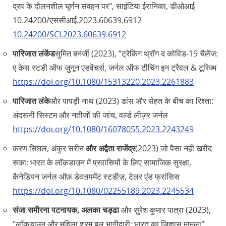
द्रव के दोलनशील घूर्णन संवहन पर", साइंटिया ईरानिका, डीओआई
10.24200/एससीआई.2023.60639.6912
10.24200/SCI.2023.60639.6912
पारिजात लंकेंड
सुमित बनर्जी (2023), “ट्रेकिंग थ्रॉग द कोविड-19 चैलेंज:
ए केस स्टडी ऑफ जुनून एडवेंचर्स, जर्नल ऑफ टीचिंग इन ट्रैवल & टूरिज्म
https://doi.org/10.1080/15313220.2023.2261883
पारिजात लंके
और पापड़ी नाथ (2023) डांस और सेहत के बीच का रिश्ता:
अंदरूनी सिस्टम और नतीजों की जांच, वर्ल्ड लीज़र जर्नल
https://doi.org/10.1080/16078055.2023.2243249
करण सिंघल, अंकुर सरीन
और अद्वैता राजेंद्र
(2023) जो पैसा नहीं खरीद
सका: भारत के लॉकडाउन में प्रवासियों के लिए सामाजिक सुरक्षा,
कैनेडियन जर्नल ऑफ़ डेवलपमेंट स्टडीज़, टेलर एंड फ्रांसिस
https://doi.org/10.1080/02255189.2023.2245534
संजा समीरना पटनायक, अलका चड्ढा
और सुरेश कुमार पात्रा (2023),
"लॉकडाउन और महिला श्रम बल भागीदारी: भारत का जिज्ञासु मामला",