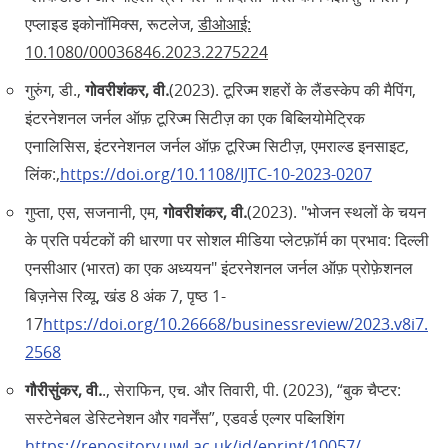
एप्लाइड इकोनॉमिक्स, रूटलेज,
डीओआई:
10.1080/00036846.2023.2275224
गुरुंग, डी.,
गोवरीशंकर, वी.
(2023). टूरिज्म शहरों के लैंडस्केप की मैपिंग,
इंटरनेशनल जर्नल ऑफ़ टूरिज्म सिटीज़ का एक बिब्लियोमेट्रिक
एनालिसिस, इंटरनेशनल जर्नल ऑफ़ टूरिज्म सिटीज़, एमराल्ड इनसाइट,
लिंक:,
https://doi.org/10.1108/IJTC-10-2023-0207
गुप्ता, एस, सजनानी, एम,
गोवरीशंकर, वी.
(2023). "भोजन स्थलों के चयन
के प्रति पर्यटकों की धारणा पर सोशल मीडिया प्लेटफ़ॉर्म का प्रभाव: दिल्ली
एनसीआर (भारत) का एक अध्ययन" इंटरनेशनल जर्नल ऑफ़ प्रोफ़ेशनल
बिज़नेस रिव्यू, खंड 8 अंक 7, पृष्ठ 1-
17
https://doi.org/10.26668/businessreview/2023.v8i7.
2568
गौरीसुंकर, वी.
., सेराफिन, एच. और तिवारी, पी. (2023), “बुक चैप्टर:
सस्टेनेबल डेस्टिनेशन और गवर्नेंस”, एडवर्ड एल्गर पब्लिशिंग
https://repository.uwl.ac.uk/id/eprint/10057/