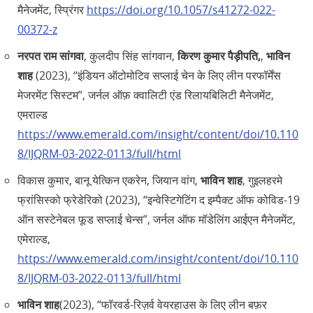
मैनेजमेंट, स्प्रिंगर
https://doi.org/10.1057/s41272-022-
00372-z
नरपत राम सांगवा
, कुलदीप सिंह सांगवान,
किरण कुमार पैड़ीपति,
,
भाविन
शाह
(2023), “इंडियन ऑटोमोटिव सप्लाई चेन के लिए लीन परफॉर्मेंस
मेजरमेंट सिस्टम”, जर्नल ऑफ़ क्वालिटी एंड रिलायबिलिटी मैनेजमेंट,
एमराल्ड
https://www.emerald.com/insight/content/doi/10.110
8/IJQRM-03-2022-0113/full/html
विकास कुमार, बानू येत्किन एकरेन, जियान वांग,
भाविन शाह
, गुइलहरमे
फ्रांसिस्को फ्रेडेरिको (2023), “इन्वेस्टिगेटिंग द इम्पैक्ट ऑफ कोविड-19
ऑन सस्टेनेबल फूड सप्लाई चेन्स”, जर्नल ऑफ मॉडेलिंग आईएन मैनेजमेंट,
एमेराल्ड,
https://www.emerald.com/insight/content/doi/10.110
8/IJQRM-03-2022-0113/full/html
भाविन शाह
(2023), “फॉरवर्ड-रिज़र्व वेयरहाउस के लिए लीन बफ़र