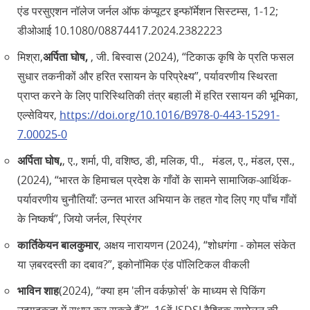
एंड परसुएशन नॉलेज जर्नल ऑफ कंप्यूटर इन्फॉर्मेशन सिस्टम्स, 1-12;
डीओआई 10.1080/08874417.2024.2382223
मिश्रा,
अर्पिता घोष,
, जी. बिस्वास (2024), “टिकाऊ कृषि के प्रति फसल
सुधार तकनीकों और हरित रसायन के परिप्रेक्ष्य”, पर्यावरणीय स्थिरता
प्राप्त करने के लिए पारिस्थितिकी तंत्र बहाली में हरित रसायन की भूमिका,
एल्सेवियर,
https://doi.org/10.1016/B978-0-443-15291-
7.00025-0
अर्पिता घोष,
, ए., शर्मा, पी, वशिष्ठ, डी, मलिक, पी., मंडल, ए., मंडल, एस.,
(2024), “भारत के हिमाचल प्रदेश के गाँवों के सामने सामाजिक-आर्थिक-
पर्यावरणीय चुनौतियाँ: उन्नत भारत अभियान के तहत गोद लिए गए पाँच गाँवों
के निष्कर्ष”, जियो जर्नल, स्प्रिंगर
कार्तिकेयन बालकुमार
, अक्षय नारायणन (2024), “शोधगंगा - कोमल संकेत
या ज़बरदस्ती का दबाव?”, इकोनॉमिक एंड पॉलिटिकल वीकली
भाविन शाह
(2024), “क्या हम 'लीन वर्कफ़ोर्स' के माध्यम से पिकिंग