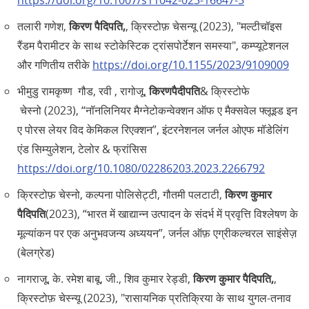
https://doi.org/10.1007/s11042-023-16647-5
तलारी गणेश,
किरण पैदिपति,
, क्रिस्टोफ़ चेसन्यू (2023), "मल्टीचॉइस
रैंडम पैरामीटर के साथ स्टोकेस्टिक ट्रांसपोर्टेशन समस्या", कम्प्यूटेशनल
और गणितीय तरीके
https://doi.org/10.1155/2023/9109009
भीमुडु रामकृष्ण गौड, रवी , रागोजू,
किरणपैदीपति
& क्रिस्टोफे
चेस्नो (2023), “नॉनलिनियर मैग्नेटोकन्वेक्शन ऑफ ए मैक्सवेल फ्लूइड इन
ए पोरस लेयर विद केमिकल रिएक्शन”, इंटरनेशनल जर्नल ओएफ मॉडेलिंग
एंड सिम्युलेशन, टेलोर & फ्रांसिस
https://doi.org/10.1080/02286203.2023.2266792
क्रिस्टोफ़ चेस्नो, कल्पना पोलिसेट्टी, गौतमी पलटाटी,
किरण कुमार
पैदिपति
(2023), “भारत में खाद्यान्न उत्पादन के संदर्भ में प्रवृत्ति विश्लेषण के
मूल्यांकन पर एक अनुभवजन्य अध्ययन”, जर्नल ऑफ़ एग्रीकल्चरल साइंसेज़
(बेलग्रेड)
नागराजू, के. रमेश बाबू, जी., शिव कुमार रेड्डी,
किरण कुमार पैदिपति,
,
क्रिस्टोफ़ चेस्न्यू (2023), "रासायनिक प्रतिक्रिया के साथ युगल-तनाव