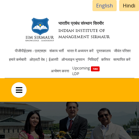
English
Hindi
भारतीय प्रबंध संस्थान सिरमौर
INDIAN INSTITUTE OF
MANAGEMENT SIRMAUR
Header
पीजीपीईएक्स - एलएसएम
संकाय भर्ती
भारत में अध्ययन करें
पुस्तकालय
जीवंत परिसर
हमारे कर्मचारी
ओएलटी वेब | ईआरपी
ऑनलाइन भुगतान
निविदाएँ
करियर
सत्यापित करें
menu
Upcoming
अन्वेषण करना
LDP
no text