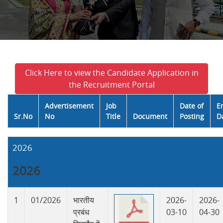
Click Here to view the Candidate Application in
the Recruitment Portal
Advertisement
Job
Date of
E
Sr.No
No
Title
Document
Posting
D
2026
2026
1
01/2026
भारतीय
2026-
2026-
प्रबंध
03-10
04-30