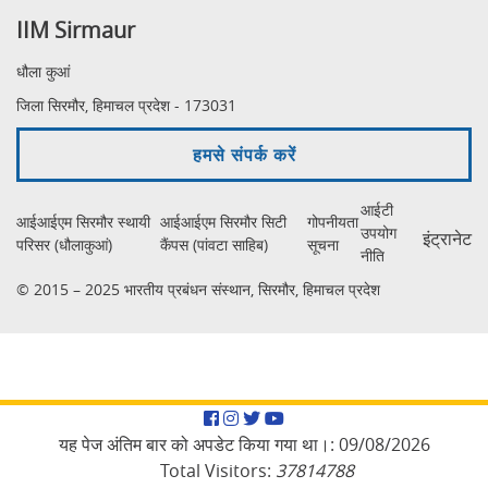
IIM Sirmaur
धौला कुआं
जिला सिरमौर, हिमाचल प्रदेश - 173031
हमसे संपर्क करें
आईटी
आईआईएम सिरमौर स्थायी
आईआईएम सिरमौर सिटी
गोपनीयता
उपयोग
इंट्रानेट
परिसर (धौलाकुआं)
कैंपस (पांवटा साहिब)
सूचना
नीति
© 2015 – 2025 भारतीय प्रबंधन संस्थान, सिरमौर, हिमाचल प्रदेश
Facebook
Instagram
Twitter
YouTube
यह पेज अंतिम बार को अपडेट किया गया था।:
09/08/2026
Total Visitors:
37814788