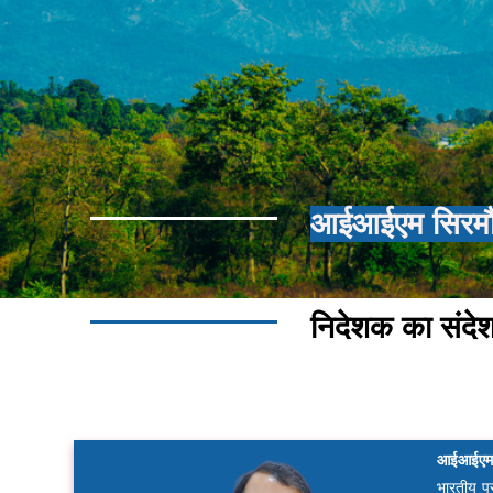
आईआईएम सिरमौर 
निदेशक का संदे
आईआईएम सि
भारतीय प