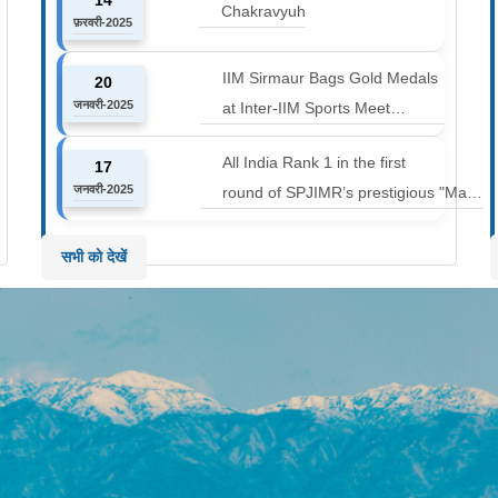
14
Marathon at an altitude of
Chakravyuh
फ़रवरी-2025
12000 to 14000 feet
IIM Sirmaur Bags Gold Medals
20
जनवरी-2025
at Inter-IIM Sports Meet
at IIM Rohtak
All India Rank 1 in the first
17
जनवरी-2025
round of SPJIMR’s prestigious "Make
or Break Challenge: Mergers and
Acquisitions" competition.
सभी को देखें