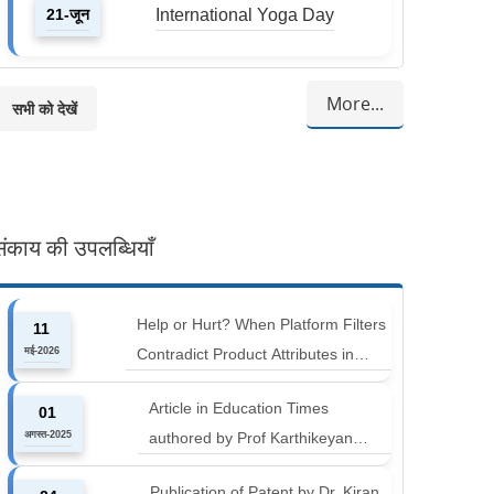
21-जून
International Yoga Day
More...
सभी को देखें
संकाय की उपलब्धियाँ
Help or Hurt? When Platform Filters
11
मई-2026
Contradict Product Attributes in
Online Retail
Article in Education Times
01
अगस्त-2025
authored by Prof Karthikeyan
Balakumar and Prof Aishwarya
Publication of Patent by Dr. Kiran