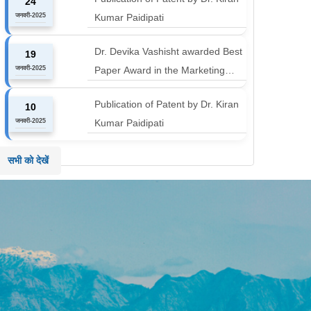
24
Harichandan titled "B-schools
जनवरी-2025
Kumar Paidipati
must align with the industry shift or
risk leaving graduates stranded
Dr. Devika Vashisht awarded Best
19
जनवरी-2025
Paper Award in the Marketing
Communication and Advertising
Publication of Patent by Dr. Kiran
10
track at MICA ICMC 2025
जनवरी-2025
Kumar Paidipati
conference
सभी को देखें