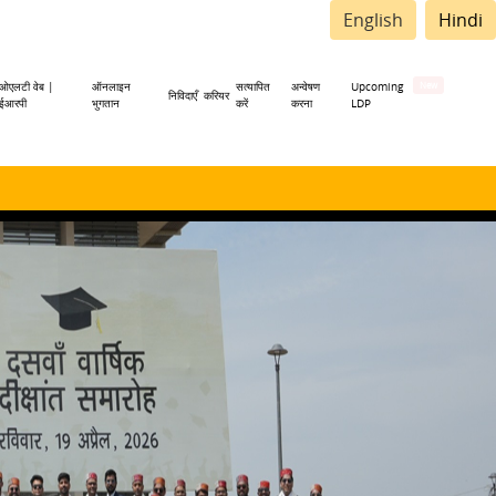
English
Hindi
ओएलटी वेब |
ऑनलाइन
सत्यापित
अन्वेषण
Upcoming
निविदाएँ
करियर
ईआरपी
भुगतान
करें
करना
LDP