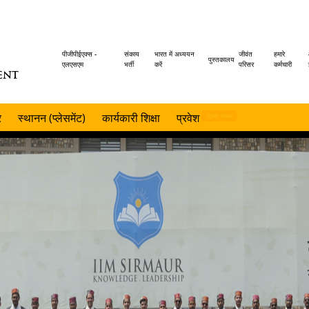
Header
पीजीपीईएक्स -
संकाय
भारत में अध्ययन
जीवंत
हमारे
पुस्तकालय
एलएसएम
भर्ती
करें
परिसर
कर्मचारी
ENT
menu
र
स्थानन (प्लेसमेंट)
कार्यकारी शिक्षा
प्रवेश