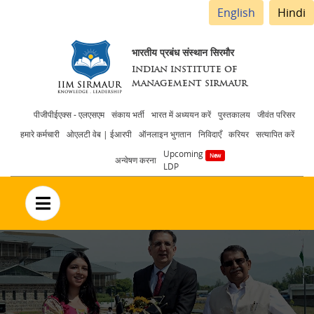
English
Hindi
भारतीय प्रबंध संस्थान सिरमौर
INDIAN INSTITUTE OF
MANAGEMENT SIRMAUR
Header
पीजीपीईएक्स - एलएसएम
संकाय भर्ती
भारत में अध्ययन करें
पुस्तकालय
जीवंत परिसर
हमारे कर्मचारी
ओएलटी वेब | ईआरपी
ऑनलाइन भुगतान
निविदाएँ
करियर
सत्यापित करें
menu
Upcoming
अन्वेषण करना
LDP
no text