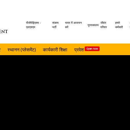
Header
पीजीपीईएक्स -
संकाय
भारत में अध्ययन
जीवंत
हमारे
पुस्तकालय
एलएसएम
भर्ती
करें
परिसर
कर्मचारी
ENT
menu
र
स्थानन (प्लेसमेंट)
कार्यकारी शिक्षा
प्रवेश