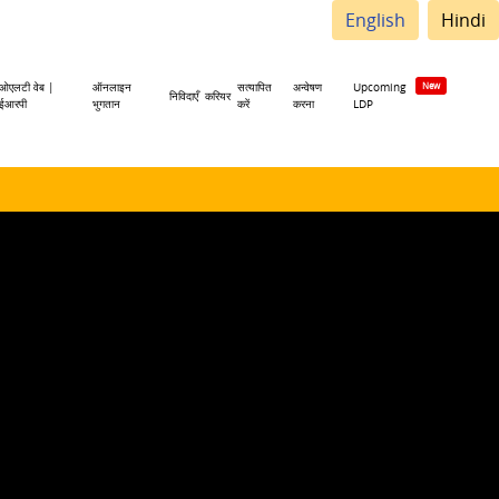
English
Hindi
ओएलटी वेब |
ऑनलाइन
सत्यापित
अन्वेषण
Upcoming
निविदाएँ
करियर
ईआरपी
भुगतान
करें
करना
LDP