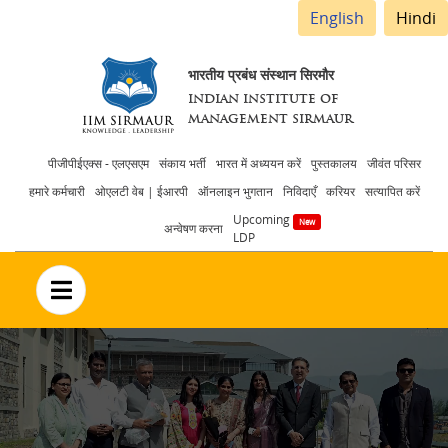
English
Hindi
भारतीय प्रबंध संस्थान सिरमौर
INDIAN INSTITUTE OF
MANAGEMENT SIRMAUR
Header
पीजीपीईएक्स - एलएसएम
संकाय भर्ती
भारत में अध्ययन करें
पुस्तकालय
जीवंत परिसर
हमारे कर्मचारी
ओएलटी वेब | ईआरपी
ऑनलाइन भुगतान
निविदाएँ
करियर
सत्यापित करें
menu
Upcoming
अन्वेषण करना
LDP
no text