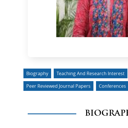
Biography
Teaching And Research Interest
Peer Reviewed Journal Papers
Conferences
BIOGRAP