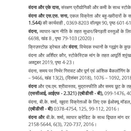
वंदना और एके दास,
संरक्षण प्रौद्योगिकी और कमी के साथ स्टो
वंदना और एस.एस. सना,
एकल विक्रेता और बहु-खरीदारों के 
1.544)
की कार्यवाही , 0369-8203 वॉल्यूम 90, पृष्ठ 601-
वंदना,
व्यापार-ऋण नीति के तहत सुधार/बिगड़ती वस्तुओं के ल
6698, खंड 8 , पृष्ठ 79-103 (2020)।
क्रिज़स्टोफ़ ड्रेचल और
वंदना
, विभेदक स्थानों के ग्लूइंग के 
वंदना और अर्शिंदर कौर, स्टोकेस्टिक मांग के तहत आपूर्ति श्रृ
अक्टूबर 2019, पृष्ठ 4-23।
वंदना, समय पर निर्भर गिरावट और पूर्ण एवं आंशिक बैकलॉगिंग क
– 9466, खंड 13(2), (दिसंबर 2018), 1076 – 1092, 20
वंदना
और एच.एम. श्रीवास्तव, मुद्रास्फीति और समय छूट के तहत 
(एससीआई, आईएफ - 2.321) (एबीडीसी - बी),
099-1476, 40
वंदना, बी.के. शर्मा, खुदरा विक्रेताओं के लिए एक ईओक्यू मॉडल
(एबीडीसी - बी)
0378-4754, 125, 99-112, 2016।
वंदना और
बी.के. शर्मा, व्यापार क्रेडिट के साथ द्विघात मां
2158-5644, 6(3), 720-737, 2016।