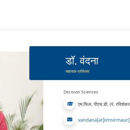
डॉ. वंदना
सहायक प्रोफेसर
Decision Sciences
एम.फिल, पीएच.डी. (पं. रविशंकर 
vandana[at]iimsirmaur[