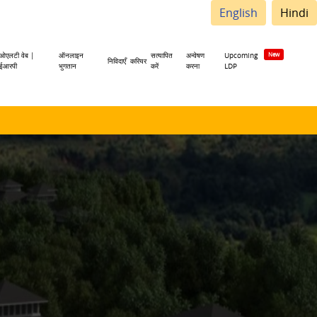
English
Hindi
ओएलटी वेब |
ऑनलाइन
सत्यापित
अन्वेषण
Upcoming
निविदाएँ
करियर
ईआरपी
भुगतान
करें
करना
LDP