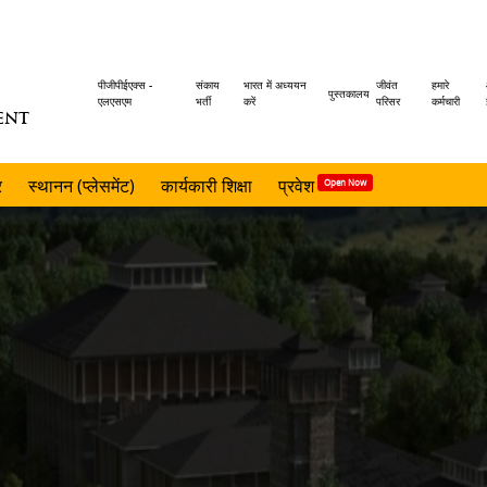
Header
पीजीपीईएक्स -
संकाय
भारत में अध्ययन
जीवंत
हमारे
पुस्तकालय
एलएसएम
भर्ती
करें
परिसर
कर्मचारी
ENT
menu
र
स्थानन (प्लेसमेंट)
कार्यकारी शिक्षा
प्रवेश