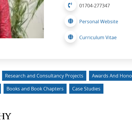
01704-277347
Personal Website
Curriculum Vitae
Research and Consultancy Projects
Awards And Hono
Books and Book Chapters
Case Studies
HY