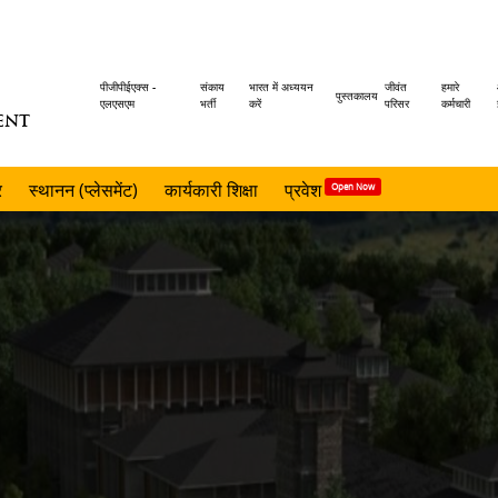
Header
पीजीपीईएक्स -
संकाय
भारत में अध्ययन
जीवंत
हमारे
पुस्तकालय
एलएसएम
भर्ती
करें
परिसर
कर्मचारी
ENT
menu
र
स्थानन (प्लेसमेंट)
कार्यकारी शिक्षा
प्रवेश