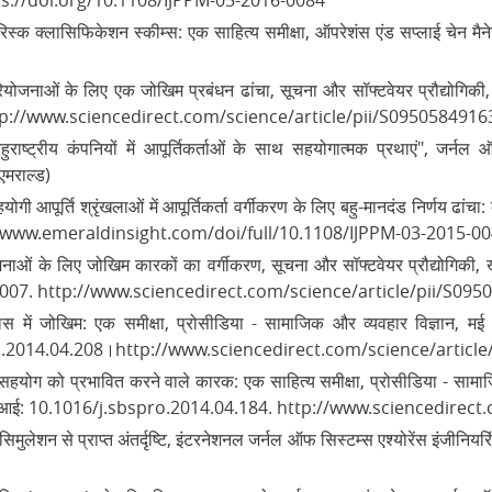
25, https://doi.org/10.1108/IJPPM-05-2016-0084
रिस्क क्लासिफिकेशन स्कीम्स: एक साहित्य समीक्षा, ऑपरेशंस एंड सप्लाई चेन मैनेजम
इल परियोजनाओं के लिए एक जोखिम प्रबंधन ढांचा, सूचना और सॉफ्टवेयर प्रौद्य
ttp://www.sciencedirect.com/science/article/pii/S09505849163
बहुराष्ट्रीय कंपनियों में आपूर्तिकर्ताओं के साथ सहयोगात्मक प्रथाएं", जर्न
मराल्ड)
गी आपूर्ति श्रृंखलाओं में आपूर्तिकर्ता वर्गीकरण के लिए बहु-मानदंड निर्णय ढांचा:
।.http://www.emeraldinsight.com/doi/full/10.1108/IJPPM-03-2015-00
रियोजनाओं के लिए जोखिम कारकों का वर्गीकरण, सूचना और सॉफ्टवेयर प्रौद्यो
7.007. http://www.sciencedirect.com/science/article/pii/S095
िकास में जोखिम: एक समीक्षा, प्रोसीडिया - सामाजिक और व्यवहार विज्ञान, म
.2014.04.208।http://www.sciencedirect.com/science/articl
ला में सहयोग को प्रभावित करने वाले कारक: एक साहित्य समीक्षा, प्रोसीडिया - 
 डीओआई: 10.1016/j.sbspro.2014.04.184. http://www.sciencedire
सिमुलेशन से प्राप्त अंतर्दृष्टि, इंटरनेशनल जर्नल ऑफ सिस्टम्स एश्योरेंस इंजीनियर