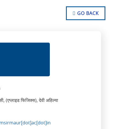
NO TEXT
NO TEXT
GO BACK
NO TEXT
s
ी, (एप्लाइड फिजिक्स), देवी अहिल्या
imsirmaur[dot]ac[dot]in