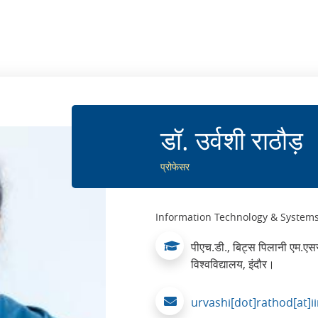
डॉ. उर्वशी राठौड़
प्रोफेसर
Information Technology & System
पीएच.डी., बिट्स पिलानी एम.एसस
विश्वविद्यालय, इंदौर।
urvashi[dot]rathod[at]i