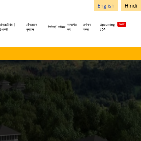
English
Hindi
ओएलटी वेब |
ऑनलाइन
सत्यापित
अन्वेषण
Upcoming
निविदाएँ
करियर
ईआरपी
भुगतान
करें
करना
LDP