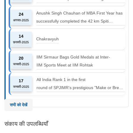
Anushk Singh Chauhan of MBA First Year has
24
अगस्त-2025
successfully completed the 42 km Spiti
Marathon at an altitude of 12000 to 14000 feet
14
Chakravyuh
फ़रवरी-2025
IIM Sirmaur Bags Gold Medals at Inter-
20
जनवरी-2025
IIM Sports Meet at IIM Rohtak
All India Rank 1 in the first
17
जनवरी-2025
round of SPJIMR’s prestigious "Make or Break
Challenge: Mergers and
Acquisitions" competition.
सभी को देखें
संकाय की उपलब्धियाँ