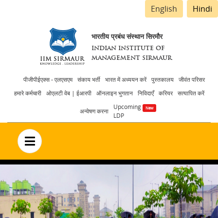
English
Hindi
भारतीय प्रबंध संस्थान सिरमौर
INDIAN INSTITUTE OF
MANAGEMENT SIRMAUR
Header
पीजीपीईएक्स - एलएसएम
संकाय भर्ती
भारत में अध्ययन करें
पुस्तकालय
जीवंत परिसर
हमारे कर्मचारी
ओएलटी वेब | ईआरपी
ऑनलाइन भुगतान
निविदाएँ
करियर
सत्यापित करें
menu
Upcoming
अन्वेषण करना
LDP
no text