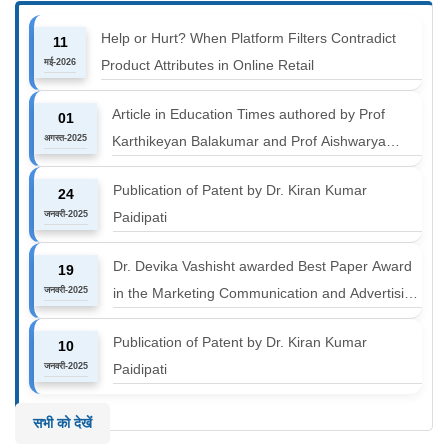
Help or Hurt? When Platform Filters Contradict
11
मई-2026
Product Attributes in Online Retail
Article in Education Times authored by Prof
01
अगस्त-2025
Karthikeyan Balakumar and Prof Aishwarya
Harichandan titled "B-schools must align with the
Publication of Patent by Dr. Kiran Kumar
24
industry shift or risk leaving graduates stranded
जनवरी-2025
Paidipati
Dr. Devika Vashisht awarded Best Paper Award
19
जनवरी-2025
in the Marketing Communication and Advertising
track at MICA ICMC 2025 conference
Publication of Patent by Dr. Kiran Kumar
10
जनवरी-2025
Paidipati
सभी को देखें