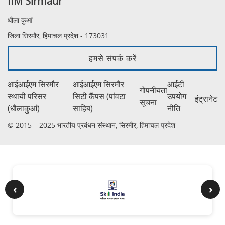
IIM Sirmaur
धौला कुआं
जिला सिरमौर, हिमाचल प्रदेश - 173031
हमसे संपर्क करें
आईआईएम सिरमौर
आईआईएम सिरमौर
आईटी
गोपनीयता
स्थायी परिसर
सिटी कैंपस (पांवटा
उपयोग
इंट्रानेट
सूचना
(धौलाकुआं)
साहिब)
नीति
© 2015 – 2025 भारतीय प्रबंधन संस्थान, सिरमौर, हिमाचल प्रदेश
‹
›