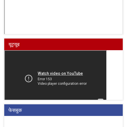
यूट्यूब
फेसबुक