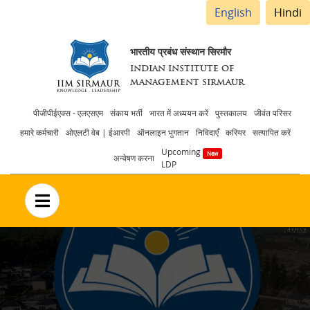
English
Hindi
भारतीय प्रबंध संस्थान सिरमौर
INDIAN INSTITUTE OF
MANAGEMENT SIRMAUR
Header
पीजीपीईएक्स - एलएसएम
संकाय भर्ती
भारत में अध्ययन करें
पुस्तकालय
जीवंत परिसर
हमारे कर्मचारी
ओएलटी वेब | ईआरपी
ऑनलाइन भुगतान
निविदाएँ
करियर
सत्यापित करें
menu
Upcoming
अन्वेषण करना
LDP
no text