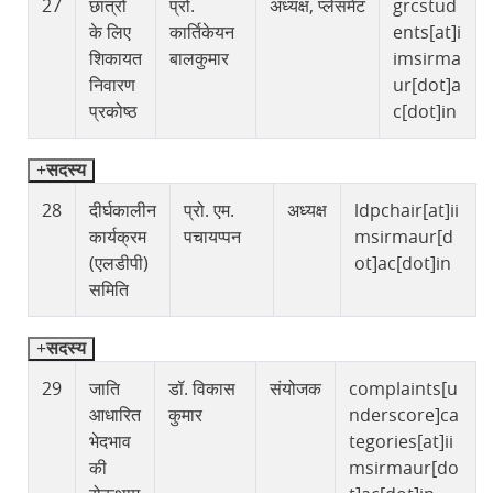
27
छात्रों
प्रो.
अध्यक्ष, प्लेसमेंट
grcstud
के लिए
कार्तिकेयन
ents[at]i
शिकायत
बालकुमार
imsirma
निवारण
ur[dot]a
प्रकोष्ठ
c[dot]in
सदस्य
28
दीर्घकालीन
प्रो. एम.
अध्यक्ष
ldpchair[at]ii
कार्यक्रम
पचायप्पन
msirmaur[d
(एलडीपी)
ot]ac[dot]in
समिति
सदस्य
29
जाति
डॉ. विकास
संयोजक
complaints[u
आधारित
कुमार
nderscore]ca
भेदभाव
tegories[at]ii
की
msirmaur[do