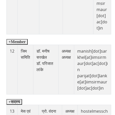
msir
maur
[dot]
ac[do
t]in
Member
12
जिम
डॉ. मनीष
अध्यक्ष
manish[dot]sar
समिति
सरखेल
अध्यक्ष
khel[at]iimsirm
डॉ. परिजात
aur[dot]ac[dot]i
लांके
n
parijat[dot]lank
e[at]iimsirmaur
[dot]ac[dot]in
सदस्य
13
मेस एवं
प्रो. वंदना
अध्यक्ष
hostelmessch