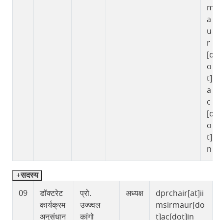
m
a
u
r
[d
o
t]
a
c
[d
o
t]i
n
सदस्य
09
डॉक्टरेट
प्रो.
अध्यक्ष
dprchair[at]ii
कार्यक्रम
उज्ज्वल
msirmaur[do
अनुसंधान
कांगो
t]ac[dot]in