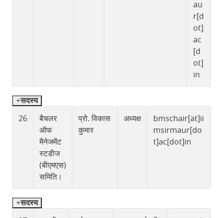
au
r[d
ot]
ac
[d
ot]
in
सदस्य
26
बैचलर
प्रो. विकास
अध्यक्ष
bmschair[at]ii
ऑफ
कुमार
msirmaur[do
मैनेजमेंट
t]ac[dot]in
स्टडीज
(बीएमएस)
समिति।
सदस्य