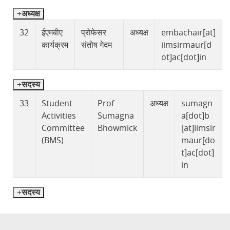
अध्यक्ष
32
ईएमबीए
प्रोफेसर
अध्यक्ष
embachair[at]
कार्यक्रम
संतोष गेदम
iimsirmaur[d
ot]ac[dot]in
सदस्य
33
Student
Prof
अध्यक्ष
sumagn
Activities
Sumagna
a[dot]b
Committee
Bhowmick
[at]iimsir
(BMS)
maur[do
t]ac[dot]
in
सदस्य