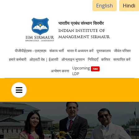
English
Hindi
भारतीय प्रबंध संस्थान सिरमौर
INDIAN INSTITUTE OF
MANAGEMENT SIRMAUR
Header
पीजीपीईएक्स - एलएसएम
संकाय भर्ती
भारत में अध्ययन करें
पुस्तकालय
जीवंत परिसर
हमारे कर्मचारी
ओएलटी वेब | ईआरपी
ऑनलाइन भुगतान
निविदाएँ
करियर
सत्यापित करें
menu
Upcoming
अन्वेषण करना
LDP
no text