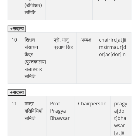
(डीपीआर)
समिति
सदस्य
10
शिक्षण
प्रो. भानु
अध्यक्ष
chairlrc[at]ii
संसाधन
प्रताप सिंह
msirmaur[d
केंद्र
ot]ac[dot]in
(पुस्तकालय)
सलाहकार
समिति
सदस्य
11
छात्र
Prof.
Chairperson
pragy
गतिविधियाँ
Pragya
a[do
समिति
Bhawsar
t]bha
wsar
[at]ii