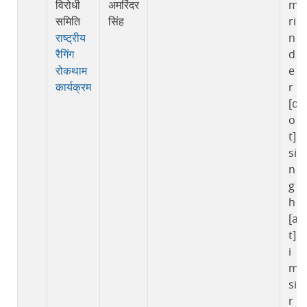
विरोधी
अमरिंदर
m
समिति
सिंह
ri
राष्ट्रीय
n
रैगिंग
d
रोकथाम
e
कार्यक्रम
r
[d
o
t]
si
n
g
h
[a
t]i
i
m
si
r