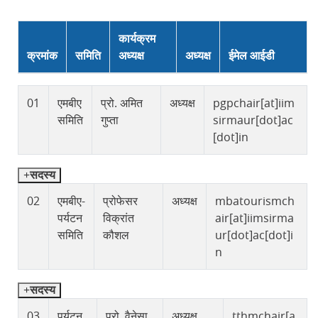
कार्यक्रम
क्रमांक
समिति
अध्यक्ष
अध्यक्ष
ईमेल आईडी
01
एमबीए
प्रो. अमित
अध्यक्ष
pgpchair[at]iim
समिति
गुप्ता
sirmaur[dot]ac
[dot]in
सदस्य
02
एमबीए-
प्रोफेसर
अध्यक्ष
mbatourismch
पर्यटन
विक्रांत
air[at]iimsirma
समिति
कौशल
ur[dot]ac[dot]i
n
सदस्य
03
पर्यटन,
प्रो. वैनेसा
अध्यक्ष
tthmchair[a