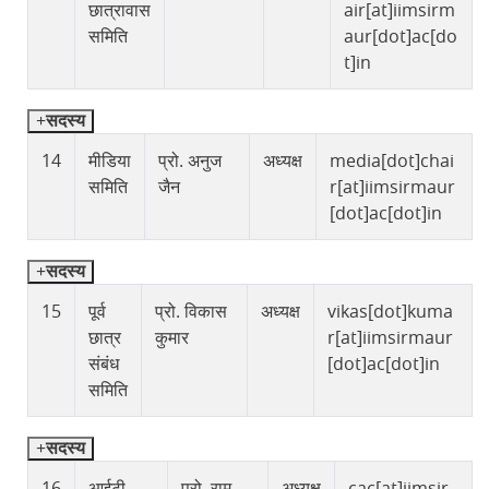
छात्रावास
air[at]iimsirm
समिति
aur[dot]ac[do
t]in
सदस्य
14
मीडिया
प्रो. अनुज
अध्यक्ष
media[dot]chai
समिति
जैन
r[at]iimsirmaur
[dot]ac[dot]in
सदस्य
15
पूर्व
प्रो. विकास
अध्यक्ष
vikas[dot]kuma
छात्र
कुमार
r[at]iimsirmaur
संबंध
[dot]ac[dot]in
समिति
सदस्य
16
आईटी
प्रो. राम
अध्यक्ष
cac[at]iimsir