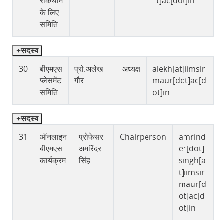
रोकथाम
t]ac[dot]in
के लिए
समिति
सदस्य
30
बीएमएस
प्रो.अलेख
अध्यक्ष
alekh[at]iimsir
प्लेसमेंट
गौर
maur[dot]ac[d
समिति
ot]in
सदस्य
31
ऑनलाइन
प्रोफेसर
Chairperson
amrind
बीएमएस
अमरिंदर
er[dot]
कार्यक्रम
सिंह
singh[a
t]iimsir
maur[d
ot]ac[d
ot]in