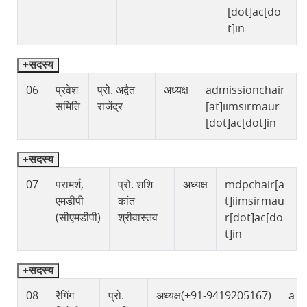
[dot]ac[do
t]in
सदस्य
06
प्रवेश
प्रो. अद्वैत
अध्यक्ष
admissionchair
समिति
राजेंद्र
[at]iimsirmaur
[dot]ac[dot]in
सदस्य
07
परामर्श,
प्रो. शशि
अध्यक्ष
mdpchair[a
एमडीपी
कांत
t]iimsirmau
(सीएमडीपी)
श्रीवास्तव
r[dot]ac[do
t]in
सदस्य
08
रैगिंग
प्रो.
अध्यक्ष(+91-9419205167)
a