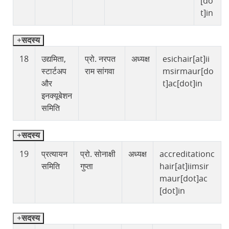
[do
t]in
सदस्य
18
उद्यमिता,
प्रो. नरपत
अध्यक्ष
esichair[at]ii
स्टार्टअप
राम सांगवा
msirmaur[do
और
t]ac[dot]in
इनक्यूबेशन
समिति
सदस्य
19
प्रत्यायन
प्रो. सोनाक्षी
अध्यक्ष
accreditationc
समिति
गुप्ता
hair[at]iimsir
maur[dot]ac
[dot]in
सदस्य