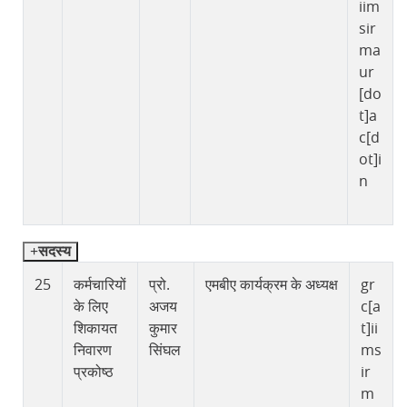
iim
sir
ma
ur
[do
t]a
c[d
ot]i
n
सदस्य
25
कर्मचारियों
प्रो.
एमबीए कार्यक्रम के अध्यक्ष
gr
के लिए
अजय
c[a
शिकायत
कुमार
t]ii
निवारण
सिंघल
ms
प्रकोष्ठ
ir
m