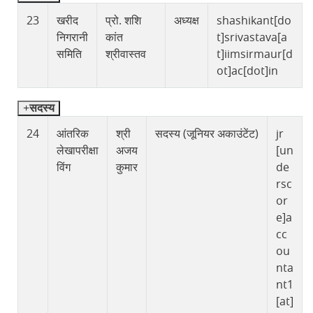
23
खरीद
प्रो. शशि
अध्यक्ष
shashikant[do
निगरानी
कांत
t]srivastava[a
समिति
श्रीवास्तव
t]iimsirmaur[d
ot]ac[dot]in
सदस्य
24
आंतरिक
श्री
सदस्य (जूनियर अकाउंटेंट)
jr
लेखापरीक्षा
अजय
[un
विंग
कुमार
de
rsc
or
e]a
cc
ou
nta
nt1
[at]