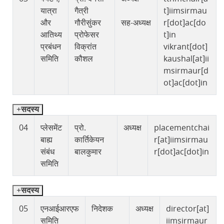
यात्रा
गैत्री
t]iimsirmau
और
गौरीसुंकर
सह-अध्यक्ष
r[dot]ac[do
आतिथ्य
प्रोफेसर
t]in
प्रबंधन
विक्रांत
vikrant[dot]
समिति
कौशल
kaushal[at]ii
msirmaur[d
ot]ac[dot]in
सदस्य
04
प्लेसमेंट
प्रो.
अध्यक्ष
placementchai
बाह्य
कार्तिकेयन
r[at]iimsirmau
संबंध
बालकुमार
r[dot]ac[dot]in
समिति
सदस्य
05
एनआईआरएफ
निदेशक
अध्यक्ष
director[at]
समिति
iimsirmaur