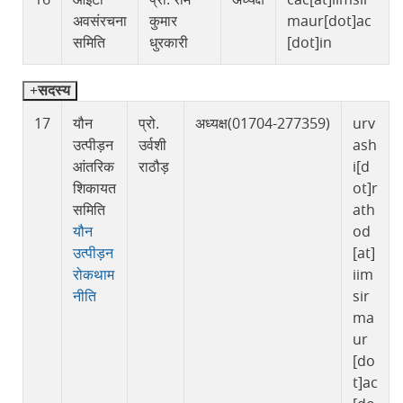
अवसंरचना
कुमार
maur[dot]ac
समिति
धुरकारी
[dot]in
सदस्य
17
यौन
प्रो.
अध्यक्ष(01704-277359)
urv
उत्पीड़न
उर्वशी
ash
आंतरिक
राठौड़
i[d
शिकायत
ot]r
समिति
ath
यौन
od
उत्पीड़न
[at]
रोकथाम
iim
नीति
sir
ma
ur
[do
t]ac