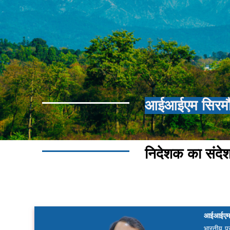
आईआईएम सिरमौर 
निदेशक का संदे
आईआईएम सि
भारतीय प