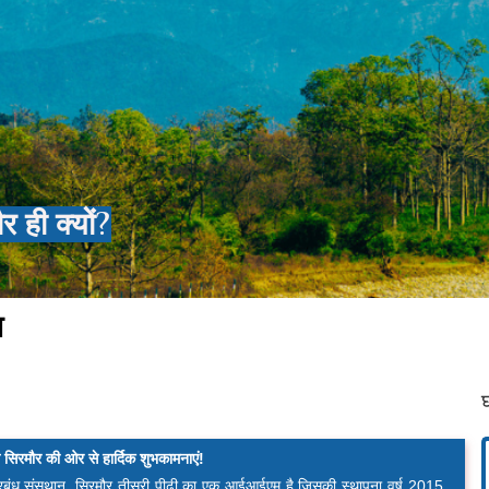
ही क्यों?
श
रमौर की ओर से हार्दिक शुभकामनाएं!
्रबंध संसथान, सिरमौर तीसरी पीढ़ी का एक आईआईएम है जिसकी स्थापना वर्ष 2015