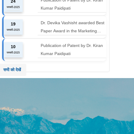
24
Harichandan titled "B-schools
जनवरी-2025
Kumar Paidipati
must align with the industry shift or
risk leaving graduates stranded
Dr. Devika Vashisht awarded Best
19
जनवरी-2025
Paper Award in the Marketing
Communication and Advertising
Publication of Patent by Dr. Kiran
10
track at MICA ICMC 2025
जनवरी-2025
Kumar Paidipati
conference
सभी को देखें