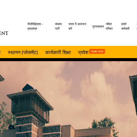
Header
पीजीपीईएक्स -
संकाय
भारत में अध्ययन
जीवंत
हमारे
पुस्तकालय
एलएसएम
भर्ती
करें
परिसर
कर्मचारी
ENT
menu
र
स्थानन (प्लेसमेंट)
कार्यकारी शिक्षा
प्रवेश