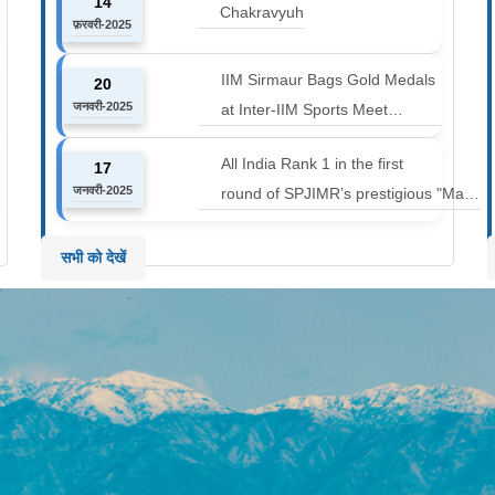
14
Marathon at an altitude of
Chakravyuh
फ़रवरी-2025
12000 to 14000 feet
IIM Sirmaur Bags Gold Medals
20
जनवरी-2025
at Inter-IIM Sports Meet
at IIM Rohtak
All India Rank 1 in the first
17
जनवरी-2025
round of SPJIMR’s prestigious "Make
or Break Challenge: Mergers and
Acquisitions" competition.
सभी को देखें