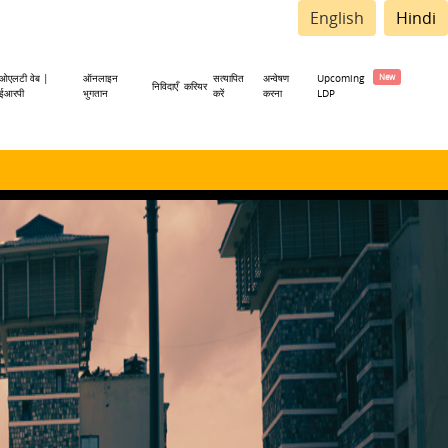
English
Hindi
ओएलटी वेब |
ऑनलाइन
सत्यापित
अन्वेषण
Upcoming
निविदाएँ
करियर
ईआरपी
भुगतान
करें
करना
LDP