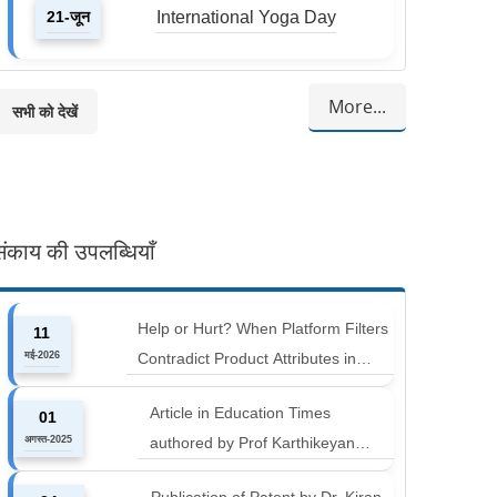
21-जून
International Yoga Day
More...
सभी को देखें
संकाय की उपलब्धियाँ
Help or Hurt? When Platform Filters
11
मई-2026
Contradict Product Attributes in
Online Retail
Article in Education Times
01
अगस्त-2025
authored by Prof Karthikeyan
Balakumar and Prof Aishwarya
Publication of Patent by Dr. Kiran