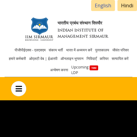
English
Hindi
भारतीय प्रबंध संस्थान सिरमौर
INDIAN INSTITUTE OF
MANAGEMENT SIRMAUR
Header
पीजीपीईएक्स - एलएसएम
संकाय भर्ती
भारत में अध्ययन करें
पुस्तकालय
जीवंत परिसर
हमारे कर्मचारी
ओएलटी वेब | ईआरपी
ऑनलाइन भुगतान
निविदाएँ
करियर
सत्यापित करें
menu
Upcoming
अन्वेषण करना
LDP
no text