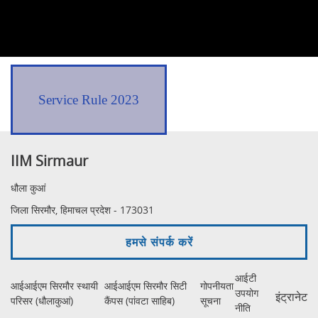
Service Rule 2023
IIM Sirmaur
धौला कुआं
जिला सिरमौर, हिमाचल प्रदेश - 173031
हमसे संपर्क करें
आईटी
आईआईएम सिरमौर स्थायी
आईआईएम सिरमौर सिटी
गोपनीयता
उपयोग
इंट्रानेट
परिसर (धौलाकुआं)
कैंपस (पांवटा साहिब)
सूचना
नीति