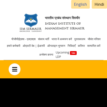
English
Hindi
भारतीय प्रबंध संस्थान सिरमौर
INDIAN INSTITUTE OF
MANAGEMENT SIRMAUR
Header
पीजीपीईएक्स - एलएसएम
संकाय भर्ती
भारत में अध्ययन करें
पुस्तकालय
जीवंत परिसर
हमारे कर्मचारी
ओएलटी वेब | ईआरपी
ऑनलाइन भुगतान
निविदाएँ
करियर
सत्यापित करें
menu
Upcoming
अन्वेषण करना
LDP
no text