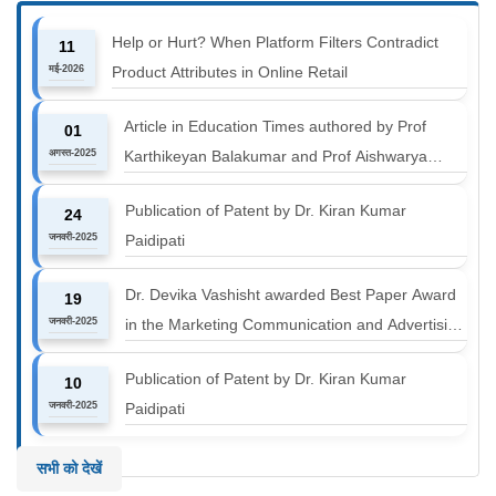
Help or Hurt? When Platform Filters Contradict
11
मई-2026
Product Attributes in Online Retail
Article in Education Times authored by Prof
01
अगस्त-2025
Karthikeyan Balakumar and Prof Aishwarya
Harichandan titled "B-schools must align with the
Publication of Patent by Dr. Kiran Kumar
24
industry shift or risk leaving graduates stranded
जनवरी-2025
Paidipati
Dr. Devika Vashisht awarded Best Paper Award
19
जनवरी-2025
in the Marketing Communication and Advertising
track at MICA ICMC 2025 conference
Publication of Patent by Dr. Kiran Kumar
10
जनवरी-2025
Paidipati
सभी को देखें