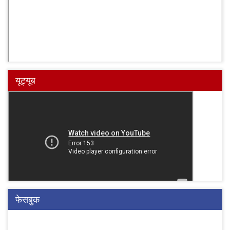
यूट्यूब
फेसबुक