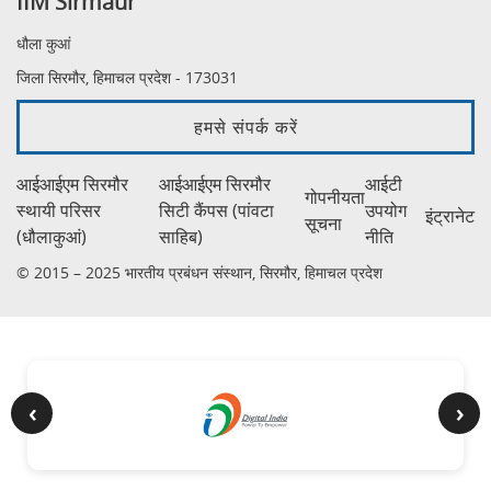
IIM Sirmaur
धौला कुआं
जिला सिरमौर, हिमाचल प्रदेश - 173031
हमसे संपर्क करें
आईआईएम सिरमौर
आईआईएम सिरमौर
आईटी
गोपनीयता
स्थायी परिसर
सिटी कैंपस (पांवटा
उपयोग
इंट्रानेट
सूचना
(धौलाकुआं)
साहिब)
नीति
© 2015 – 2025 भारतीय प्रबंधन संस्थान, सिरमौर, हिमाचल प्रदेश
‹
›