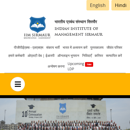
English
Hindi
भारतीय प्रबंध संस्थान सिरमौर
INDIAN INSTITUTE OF
MANAGEMENT SIRMAUR
Header
पीजीपीईएक्स - एलएसएम
संकाय भर्ती
भारत में अध्ययन करें
पुस्तकालय
जीवंत परिसर
हमारे कर्मचारी
ओएलटी वेब | ईआरपी
ऑनलाइन भुगतान
निविदाएँ
करियर
सत्यापित करें
menu
Upcoming
अन्वेषण करना
LDP
no text