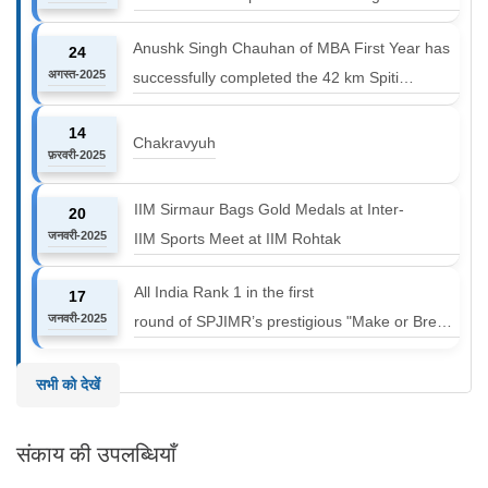
Anushk Singh Chauhan of MBA First Year has
24
अगस्त-2025
successfully completed the 42 km Spiti
Marathon at an altitude of 12000 to 14000 feet
14
Chakravyuh
फ़रवरी-2025
IIM Sirmaur Bags Gold Medals at Inter-
20
जनवरी-2025
IIM Sports Meet at IIM Rohtak
All India Rank 1 in the first
17
जनवरी-2025
round of SPJIMR’s prestigious "Make or Break
Challenge: Mergers and
Acquisitions" competition.
सभी को देखें
संकाय की उपलब्धियाँ