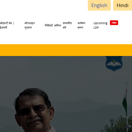
English
Hindi
ओएलटी वेब |
ऑनलाइन
सत्यापित
अन्वेषण
Upcoming
निविदाएँ
करियर
ईआरपी
भुगतान
करें
करना
LDP