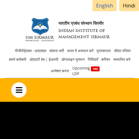
English
Hindi
भारतीय प्रबंध संस्थान सिरमौर
INDIAN INSTITUTE OF
MANAGEMENT SIRMAUR
Header
पीजीपीईएक्स - एलएसएम
संकाय भर्ती
भारत में अध्ययन करें
पुस्तकालय
जीवंत परिसर
हमारे कर्मचारी
ओएलटी वेब | ईआरपी
ऑनलाइन भुगतान
निविदाएँ
करियर
सत्यापित करें
menu
Upcoming
अन्वेषण करना
LDP
no text