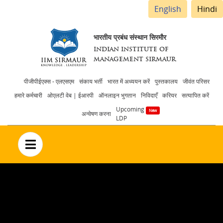
English
Hindi
भारतीय प्रबंध संस्थान सिरमौर
INDIAN INSTITUTE OF
MANAGEMENT SIRMAUR
Header
पीजीपीईएक्स - एलएसएम
संकाय भर्ती
भारत में अध्ययन करें
पुस्तकालय
जीवंत परिसर
हमारे कर्मचारी
ओएलटी वेब | ईआरपी
ऑनलाइन भुगतान
निविदाएँ
करियर
सत्यापित करें
menu
Upcoming
अन्वेषण करना
LDP
no text