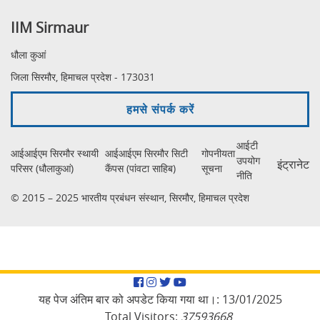
IIM Sirmaur
धौला कुआं
जिला सिरमौर, हिमाचल प्रदेश - 173031
हमसे संपर्क करें
आईटी
आईआईएम सिरमौर स्थायी
आईआईएम सिरमौर सिटी
गोपनीयता
उपयोग
इंट्रानेट
परिसर (धौलाकुआं)
कैंपस (पांवटा साहिब)
सूचना
नीति
© 2015 – 2025 भारतीय प्रबंधन संस्थान, सिरमौर, हिमाचल प्रदेश
Facebook
Instagram
Twitter
YouTube
यह पेज अंतिम बार को अपडेट किया गया था।:
13/01/2025
Total Visitors:
37593668