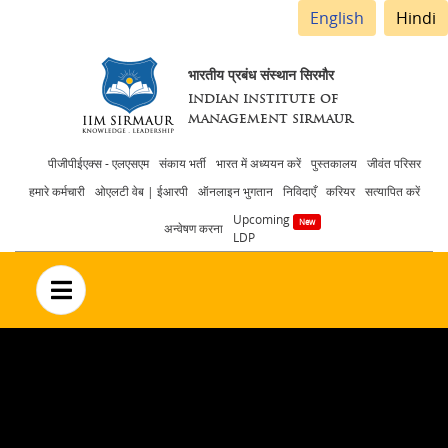
English
Hindi
भारतीय प्रबंध संस्थान सिरमौर
INDIAN INSTITUTE OF
MANAGEMENT SIRMAUR
Header
पीजीपीईएक्स - एलएसएम
संकाय भर्ती
भारत में अध्ययन करें
पुस्तकालय
जीवंत परिसर
हमारे कर्मचारी
ओएलटी वेब | ईआरपी
ऑनलाइन भुगतान
निविदाएँ
करियर
सत्यापित करें
menu
Upcoming
अन्वेषण करना
LDP
no text