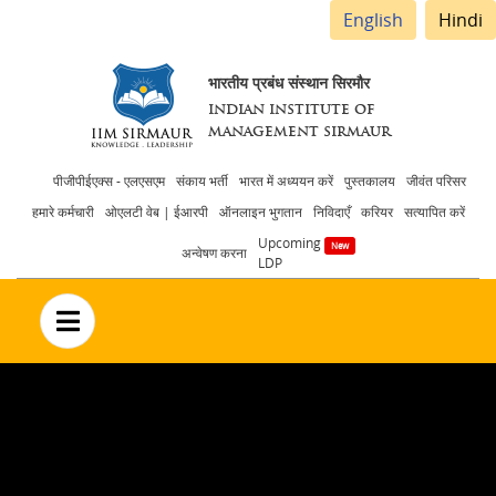
English
Hindi
भारतीय प्रबंध संस्थान सिरमौर
INDIAN INSTITUTE OF
MANAGEMENT SIRMAUR
Header
पीजीपीईएक्स - एलएसएम
संकाय भर्ती
भारत में अध्ययन करें
पुस्तकालय
जीवंत परिसर
हमारे कर्मचारी
ओएलटी वेब | ईआरपी
ऑनलाइन भुगतान
निविदाएँ
करियर
सत्यापित करें
menu
Upcoming
अन्वेषण करना
LDP
no text