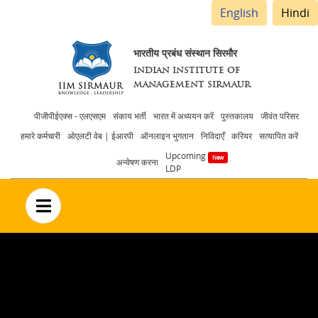
English
Hindi
भारतीय प्रबंध संस्थान सिरमौर
INDIAN INSTITUTE OF
MANAGEMENT SIRMAUR
Header
पीजीपीईएक्स - एलएसएम
संकाय भर्ती
भारत में अध्ययन करें
पुस्तकालय
जीवंत परिसर
हमारे कर्मचारी
ओएलटी वेब | ईआरपी
ऑनलाइन भुगतान
निविदाएँ
करियर
सत्यापित करें
menu
Upcoming
अन्वेषण करना
LDP
no text