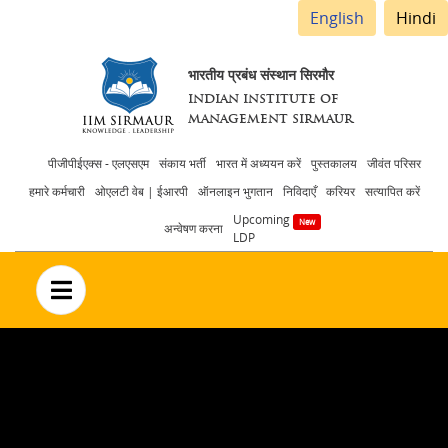
English
Hindi
भारतीय प्रबंध संस्थान सिरमौर
INDIAN INSTITUTE OF
MANAGEMENT SIRMAUR
Header
पीजीपीईएक्स - एलएसएम
संकाय भर्ती
भारत में अध्ययन करें
पुस्तकालय
जीवंत परिसर
हमारे कर्मचारी
ओएलटी वेब | ईआरपी
ऑनलाइन भुगतान
निविदाएँ
करियर
सत्यापित करें
menu
Upcoming
अन्वेषण करना
LDP
no text