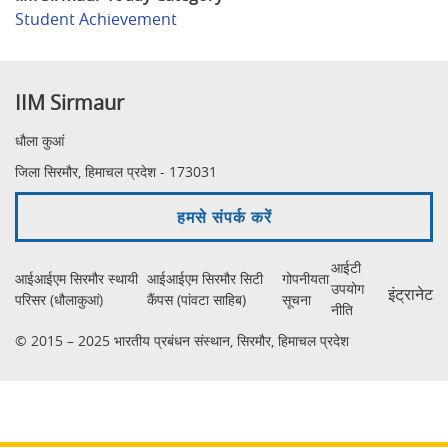
Student Achievement
IIM Sirmaur
धौला कुआं
जिला सिरमौर, हिमाचल प्रदेश - 173031
हमसे संपर्क करें
आईटी
आईआईएम सिरमौर स्थायी
आईआईएम सिरमौर सिटी
गोपनीयता
उपयोग
इंट्रानेट
परिसर (धौलाकुआं)
कैंपस (पांवटा साहिब)
सूचना
नीति
© 2015 – 2025 भारतीय प्रबंधन संस्थान, सिरमौर, हिमाचल प्रदेश