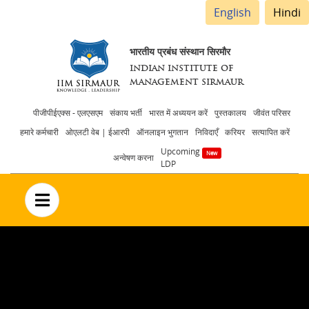
English
Hindi
भारतीय प्रबंध संस्थान सिरमौर
INDIAN INSTITUTE OF
MANAGEMENT SIRMAUR
Header
पीजीपीईएक्स - एलएसएम
संकाय भर्ती
भारत में अध्ययन करें
पुस्तकालय
जीवंत परिसर
हमारे कर्मचारी
ओएलटी वेब | ईआरपी
ऑनलाइन भुगतान
निविदाएँ
करियर
सत्यापित करें
menu
Upcoming
अन्वेषण करना
LDP
no text