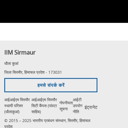
IIM Sirmaur
धौला कुआं
जिला सिरमौर, हिमाचल प्रदेश - 173031
हमसे संपर्क करें
आईआईएम सिरमौर
आईआईएम सिरमौर
आईटी
गोपनीयता
स्थायी परिसर
सिटी कैंपस (पांवटा
उपयोग
इंट्रानेट
सूचना
(धौलाकुआं)
साहिब)
नीति
© 2015 – 2025 भारतीय प्रबंधन संस्थान, सिरमौर, हिमाचल
प्रदेश