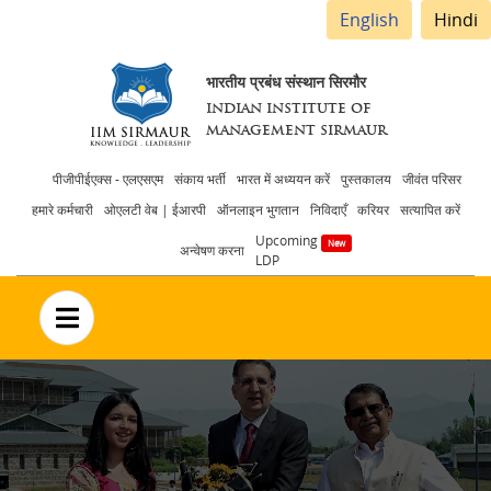
English
Hindi
भारतीय प्रबंध संस्थान सिरमौर
INDIAN INSTITUTE OF
MANAGEMENT SIRMAUR
Header
पीजीपीईएक्स - एलएसएम
संकाय भर्ती
भारत में अध्ययन करें
पुस्तकालय
जीवंत परिसर
हमारे कर्मचारी
ओएलटी वेब | ईआरपी
ऑनलाइन भुगतान
निविदाएँ
करियर
सत्यापित करें
menu
Upcoming
अन्वेषण करना
LDP
no text