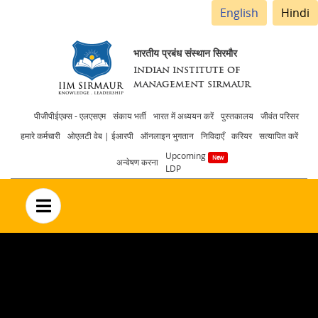
English
Hindi
भारतीय प्रबंध संस्थान सिरमौर
INDIAN INSTITUTE OF
MANAGEMENT SIRMAUR
Header
पीजीपीईएक्स - एलएसएम
संकाय भर्ती
भारत में अध्ययन करें
पुस्तकालय
जीवंत परिसर
हमारे कर्मचारी
ओएलटी वेब | ईआरपी
ऑनलाइन भुगतान
निविदाएँ
करियर
सत्यापित करें
menu
Upcoming
अन्वेषण करना
LDP
no text