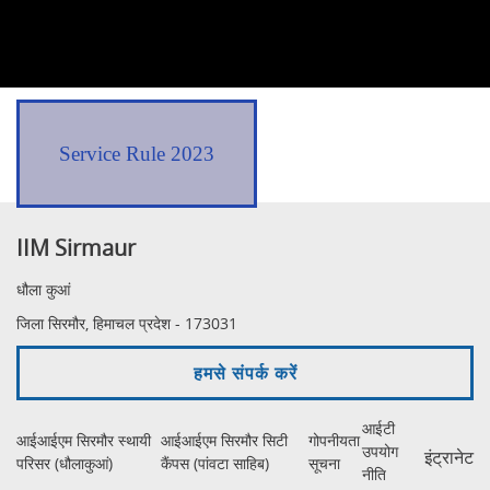
Service Rule 2023
IIM Sirmaur
धौला कुआं
जिला सिरमौर, हिमाचल प्रदेश - 173031
हमसे संपर्क करें
आईटी
आईआईएम सिरमौर स्थायी
आईआईएम सिरमौर सिटी
गोपनीयता
उपयोग
इंट्रानेट
परिसर (धौलाकुआं)
कैंपस (पांवटा साहिब)
सूचना
नीति