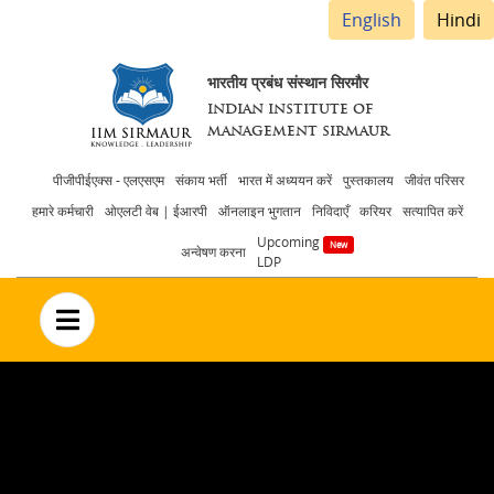
English
Hindi
भारतीय प्रबंध संस्थान सिरमौर
INDIAN INSTITUTE OF
MANAGEMENT SIRMAUR
Header
पीजीपीईएक्स - एलएसएम
संकाय भर्ती
भारत में अध्ययन करें
पुस्तकालय
जीवंत परिसर
हमारे कर्मचारी
ओएलटी वेब | ईआरपी
ऑनलाइन भुगतान
निविदाएँ
करियर
सत्यापित करें
menu
Upcoming
अन्वेषण करना
LDP
no text