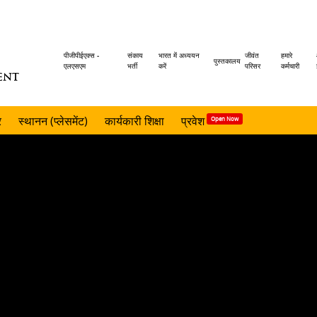
Header
पीजीपीईएक्स -
संकाय
भारत में अध्ययन
जीवंत
हमारे
पुस्तकालय
एलएसएम
भर्ती
करें
परिसर
कर्मचारी
ENT
menu
र
स्थानन (प्लेसमेंट)
कार्यकारी शिक्षा
प्रवेश