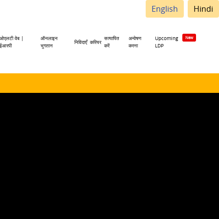
English
Hindi
ओएलटी वेब |
ऑनलाइन
सत्यापित
अन्वेषण
Upcoming
निविदाएँ
करियर
ईआरपी
भुगतान
करें
करना
LDP