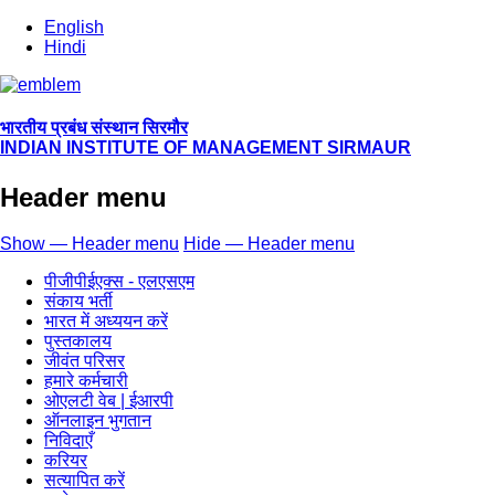
English
Hindi
भारतीय प्रबंध संस्थान सिरमौर
INDIAN INSTITUTE OF MANAGEMENT SIRMAUR
Header menu
Show — Header menu
Hide — Header menu
पीजीपीईएक्स - एलएसएम
संकाय भर्ती
भारत में अध्ययन करें
पुस्तकालय
जीवंत परिसर
हमारे कर्मचारी
ओएलटी वेब | ईआरपी
ऑनलाइन भुगतान
निविदाएँ
करियर
सत्यापित करें