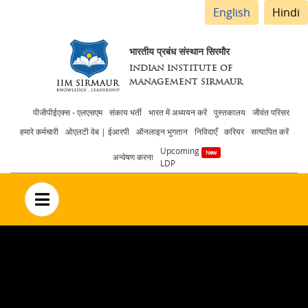
English
Hindi
भारतीय प्रबंध संस्थान सिरमौर
INDIAN INSTITUTE OF
MANAGEMENT SIRMAUR
Header
पीजीपीईएक्स - एलएसएम
संकाय भर्ती
भारत में अध्ययन करें
पुस्तकालय
जीवंत परिसर
हमारे कर्मचारी
ओएलटी वेब | ईआरपी
ऑनलाइन भुगतान
निविदाएँ
करियर
सत्यापित करें
menu
Upcoming
अन्वेषण करना
LDP
no text