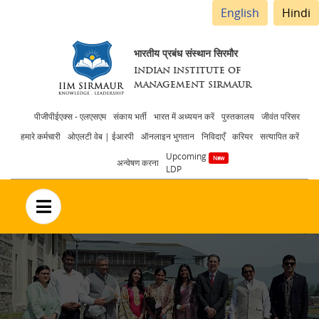
English
Hindi
भारतीय प्रबंध संस्थान सिरमौर
INDIAN INSTITUTE OF
MANAGEMENT SIRMAUR
Header
पीजीपीईएक्स - एलएसएम
संकाय भर्ती
भारत में अध्ययन करें
पुस्तकालय
जीवंत परिसर
हमारे कर्मचारी
ओएलटी वेब | ईआरपी
ऑनलाइन भुगतान
निविदाएँ
करियर
सत्यापित करें
menu
Upcoming
अन्वेषण करना
LDP
no text