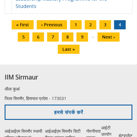
Students
Pagination
First
« First
Previous
‹ Previous
पृष्ठ
1
पृष्ठ
2
पृष्ठ
3
Current
4
page
page
page
…
पृष्ठ
5
पृष्ठ
6
पृष्ठ
7
पृष्ठ
8
पृष्ठ
9
अगला
Next ›
पृष्ठ
Last
Last »
page
IIM Sirmaur
धौला कुआं
जिला सिरमौर, हिमाचल प्रदेश - 173031
हमसे संपर्क करें
आईटी
आईआईएम सिरमौर स्थायी
आईआईएम सिरमौर सिटी
गोपनीयता
उपयोग
इंट्रानेट