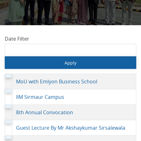
Date Filter
MoU with Emlyon Business School
IIM Sirmaur Campus
8th Annual Convocation
Guest Lecture By Mr Akshaykumar Sirsalewala