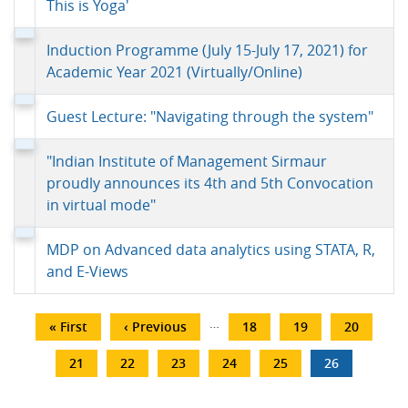
This is Yoga'
Induction Programme (July 15-July 17, 2021) for
Academic Year 2021 (Virtually/Online)
Guest Lecture: "Navigating through the system"
"Indian Institute of Management Sirmaur
proudly announces its 4th and 5th Convocation
in virtual mode"
MDP on Advanced data analytics using STATA, R,
and E-Views
Pagination
…
First
« First
Previous
‹ Previous
पृष्ठ
18
पृष्ठ
19
पृष्ठ
20
page
page
पृष्ठ
21
पृष्ठ
22
पृष्ठ
23
पृष्ठ
24
पृष्ठ
25
Current
26
page