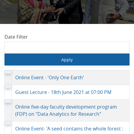
Date Filter
Online Event - 'Only One Earth'
Guest Lecture - 18th June 2021 at 07:00 PM
Online five-day faculty development program
(FDP) on "Data Analytics for Research"
Online Event- 'A seed contains the whole forest :