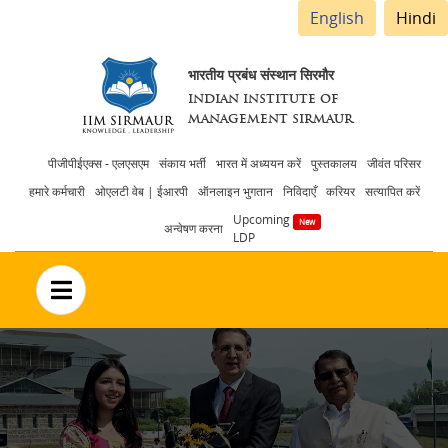
English
Hindi
भारतीय प्रबंध संस्थान सिरमौर
INDIAN INSTITUTE OF
MANAGEMENT SIRMAUR
Header
पीजीपीईएक्स - एलएसएम
संकाय भर्ती
भारत में अध्ययन करें
पुस्तकालय
जीवंत परिसर
हमारे कर्मचारी
ओएलटी वेब | ईआरपी
ऑनलाइन भुगतान
निविदाएँ
करियर
सत्यापित करें
menu
Upcoming
अन्वेषण करना
LDP
no text