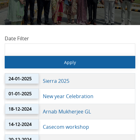
Date Filter
24-01-2025
Sierra 2025
01-01-2025
New year Celebration
18-12-2024
Arnab Mukherjee GL
14-12-2024
Casecom workshop
20-12-2024