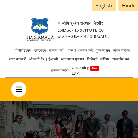
English
Hindi
भारतीय प्रबंध संस्थान सिरमौर
INDIAN INSTITUTE OF
MANAGEMENT SIRMAUR
Header
पीजीपीईएक्स - एलएसएम
संकाय भर्ती
भारत में अध्ययन करें
पुस्तकालय
जीवंत परिसर
हमारे कर्मचारी
ओएलटी वेब | ईआरपी
ऑनलाइन भुगतान
निविदाएँ
करियर
सत्यापित करें
menu
Upcoming
अन्वेषण करना
LDP
no text