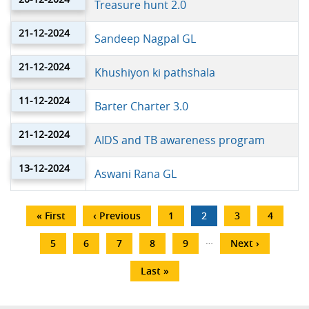
Treasure hunt 2.0
21-12-2024
Sandeep Nagpal GL
21-12-2024
Khushiyon ki pathshala
11-12-2024
Barter Charter 3.0
21-12-2024
AIDS and TB awareness program
13-12-2024
Aswani Rana GL
Pagination
First
« First
Previous
‹ Previous
पृष्ठ
1
Current
2
पृष्ठ
3
पृष्ठ
4
page
page
page
…
पृष्ठ
5
पृष्ठ
6
पृष्ठ
7
पृष्ठ
8
पृष्ठ
9
अगला
Next ›
पृष्ठ
Last
Last »
page