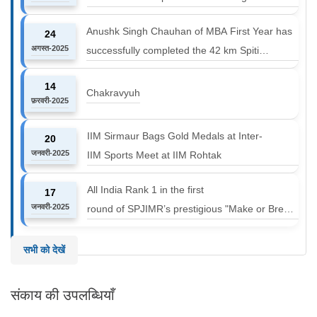
Anushk Singh Chauhan of MBA First Year has
24
अगस्त-2025
successfully completed the 42 km Spiti
Marathon at an altitude of 12000 to 14000 feet
14
Chakravyuh
फ़रवरी-2025
IIM Sirmaur Bags Gold Medals at Inter-
20
जनवरी-2025
IIM Sports Meet at IIM Rohtak
All India Rank 1 in the first
17
जनवरी-2025
round of SPJIMR’s prestigious "Make or Break
Challenge: Mergers and
Acquisitions" competition.
सभी को देखें
संकाय की उपलब्धियाँ