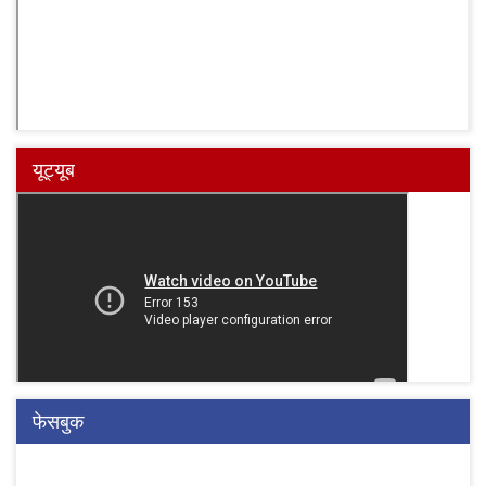
यूट्यूब
फेसबुक