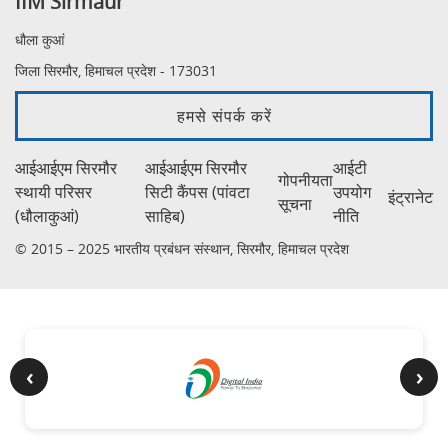
IIM Sirmaur
धौला कुआं
जिला सिरमौर, हिमाचल प्रदेश - 173031
हमसे संपर्क करें
आईआईएम सिरमौर
आईआईएम सिरमौर
आईटी
गोपनीयता
स्थायी परिसर
सिटी कैंपस (पांवटा
उपयोग
इंट्रानेट
सूचना
(धौलाकुआं)
साहिब)
नीति
© 2015 – 2025 भारतीय प्रबंधन संस्थान, सिरमौर, हिमाचल प्रदेश
‹
›