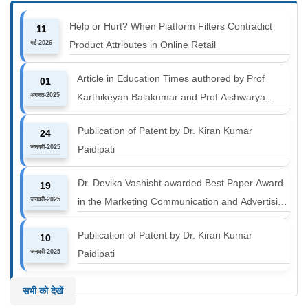
Help or Hurt? When Platform Filters Contradict
11
मई-2026
Product Attributes in Online Retail
Article in Education Times authored by Prof
01
अगस्त-2025
Karthikeyan Balakumar and Prof Aishwarya
Harichandan titled "B-schools must align with the
Publication of Patent by Dr. Kiran Kumar
24
industry shift or risk leaving graduates stranded
जनवरी-2025
Paidipati
Dr. Devika Vashisht awarded Best Paper Award
19
जनवरी-2025
in the Marketing Communication and Advertising
track at MICA ICMC 2025 conference
Publication of Patent by Dr. Kiran Kumar
10
जनवरी-2025
Paidipati
सभी को देखें