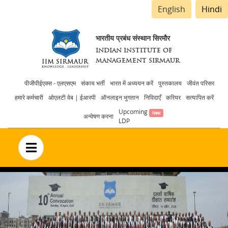
English
Hindi
भारतीय प्रबंध संस्थान सिरमौर
INDIAN INSTITUTE OF
MANAGEMENT SIRMAUR
Header
पीजीपीईएक्स - एलएसएम
संकाय भर्ती
भारत में अध्ययन करें
पुस्तकालय
जीवंत परिसर
हमारे कर्मचारी
ओएलटी वेब | ईआरपी
ऑनलाइन भुगतान
निविदाएँ
करियर
सत्यापित करें
menu
Upcoming
अन्वेषण करना
LDP
no text