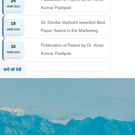
24
Harichandan titled "B-schools
जनवरी-2025
Kumar Paidipati
must align with the industry shift or
risk leaving graduates stranded
Dr. Devika Vashisht awarded Best
19
जनवरी-2025
Paper Award in the Marketing
Communication and Advertising
Publication of Patent by Dr. Kiran
10
track at MICA ICMC 2025
जनवरी-2025
Kumar Paidipati
conference
सभी को देखें