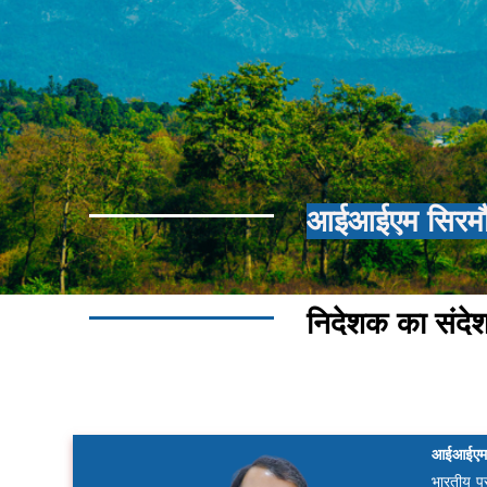
आईआईएम सिरमौर 
निदेशक का संदे
आईआईएम सि
भारतीय प