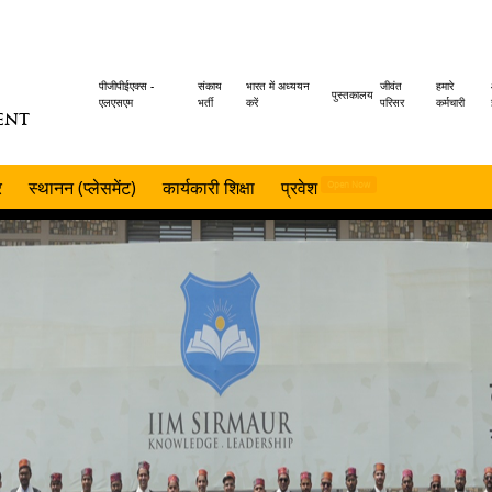
Header
पीजीपीईएक्स -
संकाय
भारत में अध्ययन
जीवंत
हमारे
पुस्तकालय
एलएसएम
भर्ती
करें
परिसर
कर्मचारी
ENT
menu
र
स्थानन (प्लेसमेंट)
कार्यकारी शिक्षा
प्रवेश