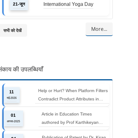
21-जून
International Yoga Day
More...
सभी को देखें
संकाय की उपलब्धियाँ
Help or Hurt? When Platform Filters
11
मई-2026
Contradict Product Attributes in
Online Retail
Article in Education Times
01
अगस्त-2025
authored by Prof Karthikeyan
Balakumar and Prof Aishwarya
Publication of Patent by Dr. Kiran