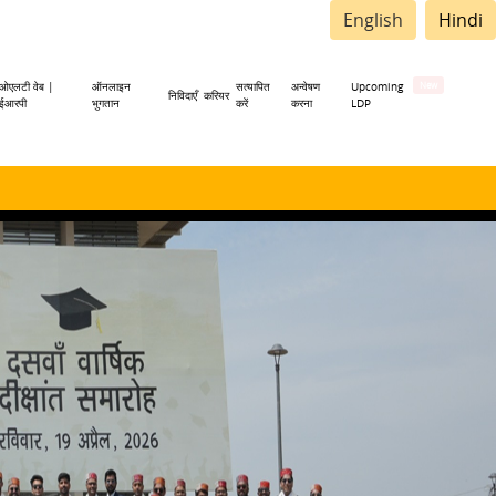
English
Hindi
ओएलटी वेब |
ऑनलाइन
सत्यापित
अन्वेषण
Upcoming
निविदाएँ
करियर
ईआरपी
भुगतान
करें
करना
LDP