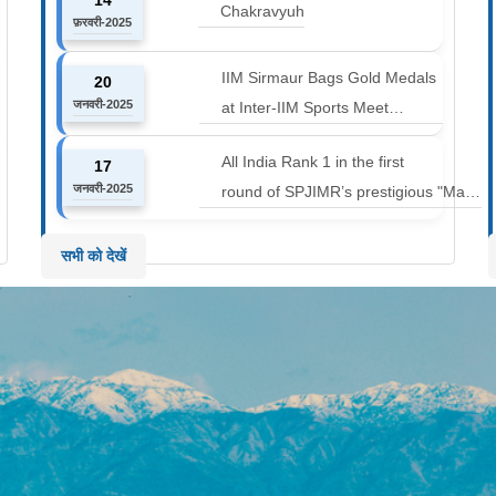
14
Marathon at an altitude of
Chakravyuh
फ़रवरी-2025
12000 to 14000 feet
IIM Sirmaur Bags Gold Medals
20
जनवरी-2025
at Inter-IIM Sports Meet
at IIM Rohtak
All India Rank 1 in the first
17
जनवरी-2025
round of SPJIMR’s prestigious "Make
or Break Challenge: Mergers and
Acquisitions" competition.
सभी को देखें