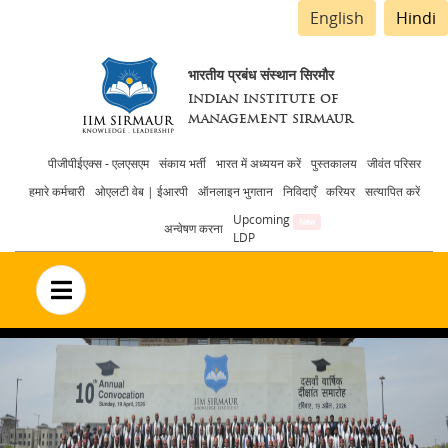
English
Hindi
भारतीय प्रबंध संस्थान सिरमौर
INDIAN INSTITUTE OF
MANAGEMENT SIRMAUR
Header
पीजीपीईएक्स - एलएसएम
संकाय भर्ती
भारत में अध्ययन करें
पुस्तकालय
जीवंत परिसर
हमारे कर्मचारी
ओएलटी वेब | ईआरपी
ऑनलाइन भुगतान
निविदाएँ
करियर
सत्यापित करें
menu
Upcoming
अन्वेषण करना
LDP
no text