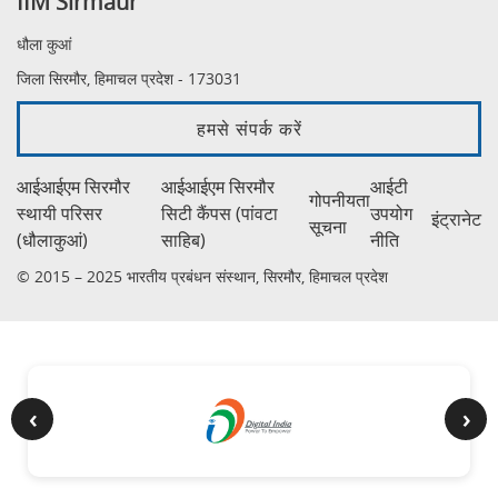
IIM Sirmaur
धौला कुआं
जिला सिरमौर, हिमाचल प्रदेश - 173031
हमसे संपर्क करें
आईआईएम सिरमौर
आईआईएम सिरमौर
आईटी
गोपनीयता
स्थायी परिसर
सिटी कैंपस (पांवटा
उपयोग
इंट्रानेट
सूचना
(धौलाकुआं)
साहिब)
नीति
© 2015 – 2025 भारतीय प्रबंधन संस्थान, सिरमौर, हिमाचल प्रदेश
‹
›