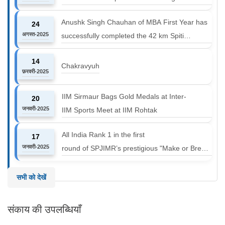
Anushk Singh Chauhan of MBA First Year has
24
अगस्त-2025
successfully completed the 42 km Spiti
Marathon at an altitude of 12000 to 14000 feet
14
Chakravyuh
फ़रवरी-2025
IIM Sirmaur Bags Gold Medals at Inter-
20
जनवरी-2025
IIM Sports Meet at IIM Rohtak
All India Rank 1 in the first
17
जनवरी-2025
round of SPJIMR’s prestigious "Make or Break
Challenge: Mergers and
Acquisitions" competition.
सभी को देखें
संकाय की उपलब्धियाँ