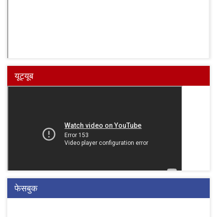
यूट्यूब
फेसबुक