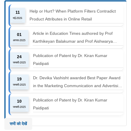
Help or Hurt? When Platform Filters Contradict
11
मई-2026
Product Attributes in Online Retail
Article in Education Times authored by Prof
01
अगस्त-2025
Karthikeyan Balakumar and Prof Aishwarya
Harichandan titled "B-schools must align with the
Publication of Patent by Dr. Kiran Kumar
24
industry shift or risk leaving graduates stranded
जनवरी-2025
Paidipati
Dr. Devika Vashisht awarded Best Paper Award
19
जनवरी-2025
in the Marketing Communication and Advertising
track at MICA ICMC 2025 conference
Publication of Patent by Dr. Kiran Kumar
10
जनवरी-2025
Paidipati
सभी को देखें