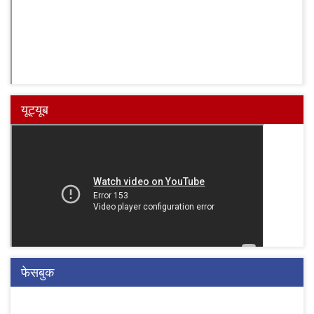
यूट्यूब
फेसबुक