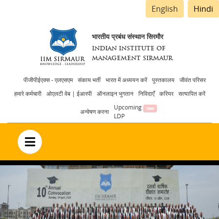
English
Hindi
भारतीय प्रबंध संस्थान सिरमौर
INDIAN INSTITUTE OF
MANAGEMENT SIRMAUR
Header
पीजीपीईएक्स - एलएसएम
संकाय भर्ती
भारत में अध्ययन करें
पुस्तकालय
जीवंत परिसर
हमारे कर्मचारी
ओएलटी वेब | ईआरपी
ऑनलाइन भुगतान
निविदाएँ
करियर
सत्यापित करें
menu
Upcoming
अन्वेषण करना
LDP
no text