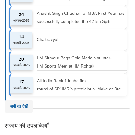
Anushk Singh Chauhan of MBA First Year has
24
अगस्त-2025
successfully completed the 42 km Spiti
Marathon at an altitude of 12000 to 14000 feet
14
Chakravyuh
फ़रवरी-2025
IIM Sirmaur Bags Gold Medals at Inter-
20
जनवरी-2025
IIM Sports Meet at IIM Rohtak
All India Rank 1 in the first
17
जनवरी-2025
round of SPJIMR’s prestigious "Make or Break
Challenge: Mergers and
Acquisitions" competition.
सभी को देखें
संकाय की उपलब्धियाँ