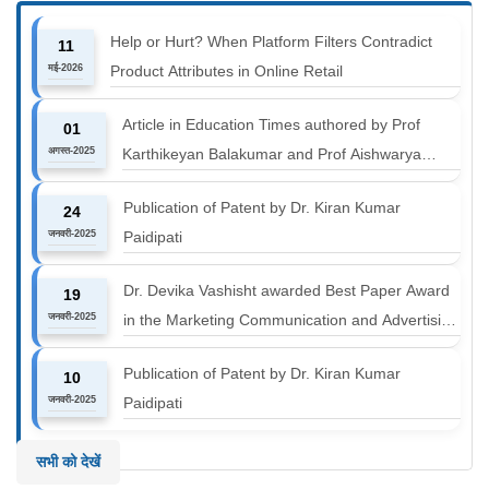
Help or Hurt? When Platform Filters Contradict
11
मई-2026
Product Attributes in Online Retail
Article in Education Times authored by Prof
01
अगस्त-2025
Karthikeyan Balakumar and Prof Aishwarya
Harichandan titled "B-schools must align with the
Publication of Patent by Dr. Kiran Kumar
24
industry shift or risk leaving graduates stranded
जनवरी-2025
Paidipati
Dr. Devika Vashisht awarded Best Paper Award
19
जनवरी-2025
in the Marketing Communication and Advertising
track at MICA ICMC 2025 conference
Publication of Patent by Dr. Kiran Kumar
10
जनवरी-2025
Paidipati
सभी को देखें