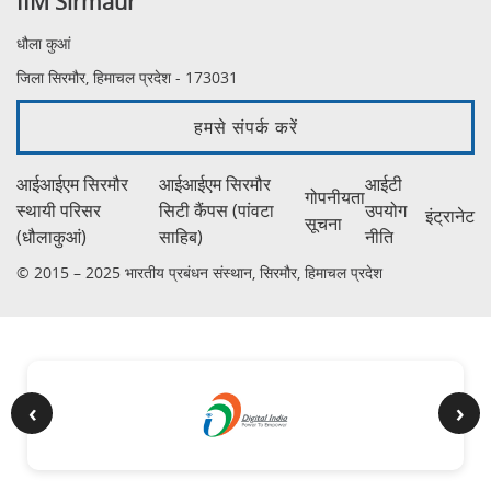
IIM Sirmaur
धौला कुआं
जिला सिरमौर, हिमाचल प्रदेश - 173031
हमसे संपर्क करें
आईआईएम सिरमौर
आईआईएम सिरमौर
आईटी
गोपनीयता
स्थायी परिसर
सिटी कैंपस (पांवटा
उपयोग
इंट्रानेट
सूचना
(धौलाकुआं)
साहिब)
नीति
© 2015 – 2025 भारतीय प्रबंधन संस्थान, सिरमौर, हिमाचल प्रदेश
‹
›